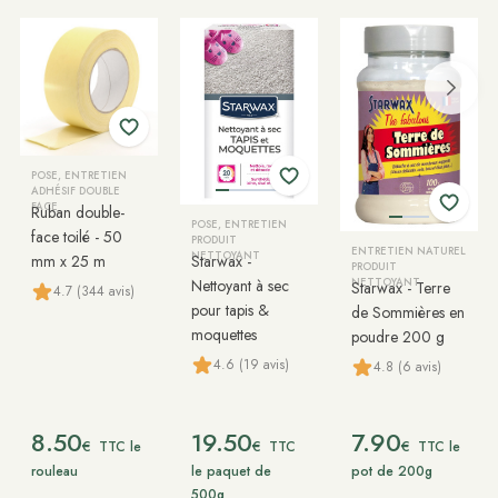
POSE, ENTRETIEN
ADHÉSIF DOUBLE
FACE
Ruban double-
POSE, ENTRETIEN
face toilé - 50
PRODUIT
ENTRETIEN NATUREL
NETTOYANT
mm x 25 m
Starwax -
PRODUIT
Nettoyant à sec
NETTOYANT
Starwax - Terre
4.7 (344 avis)
pour tapis &
de Sommières en
moquettes
poudre 200 g
4.6 (19 avis)
4.8 (6 avis)
8.50
19.50
7.90
€
€
€
TTC le
TTC
TTC le
rouleau
le paquet de
pot de 200g
500g