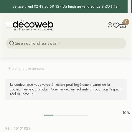
Service client 02 48 20 68 32 - Du lundi au vendredi de 8h30 à 18h
Decoweb
0
Open menu
...
Fibre naturelle de coco
La couleur que vous voyez à l’écran peut légèrement varier de la
couleur réelle du produit.
Commandez un échantillon
pour voir l’aspect
réel du produit !
-10 %
Réf : 16101823