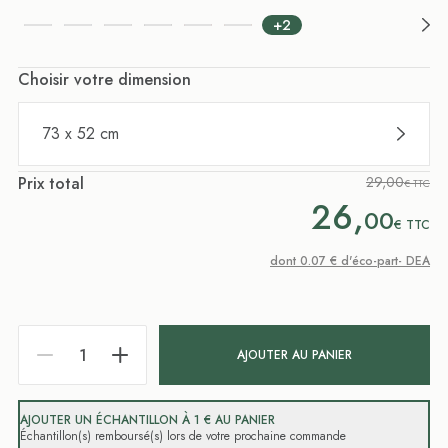
+2
Choisir votre dimension
73 x 52 cm
Prix total
29,00
€ TTC
26,
00
€
TTC
dont 0.07 € d'éco-part- DEA
AJOUTER AU PANIER
AJOUTER UN ÉCHANTILLON À 1 € AU PANIER
Échantillon(s) remboursé(s) lors de votre prochaine commande