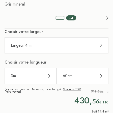
Gris minéral
+4
Choisir votre largeur
Largeur 4 m
Choisir votre longueur
3
m
60
cm
Produit sur mesure : Ni repris, ni échangé.
Voir nos CGV
Prix total
718,56
€ TTC
430,
56
€
TTC
Soit 14.4 m²