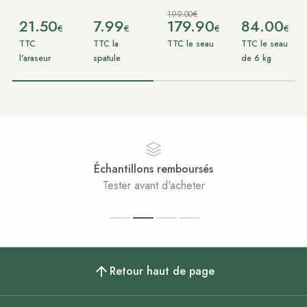
199.00€
21.50
7.99
179.90
84.00
€
€
€
€
TTC
TTC la
TTC le seau
TTC le seau
l'araseur
spatule
de 6 kg
illons remboursés
Pai
r avant d'acheter
Achat
Retour haut de page