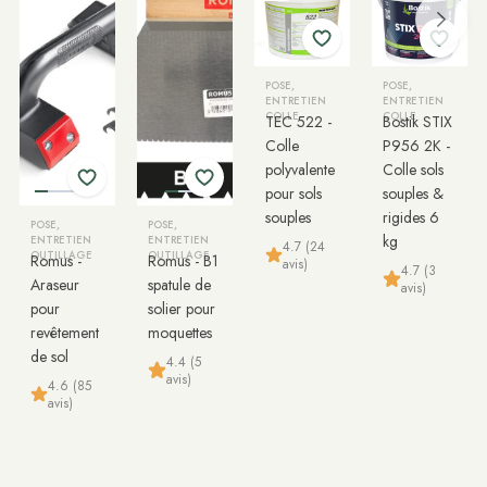
POSE,
POSE,
ENTRETIEN
ENTRETIEN
COLLE
COLLE
TEC 522 -
Bostik STIX
Colle
P956 2K -
polyvalente
Colle sols
pour sols
souples &
souples
rigides 6
POSE,
POSE,
kg
ENTRETIEN
ENTRETIEN
4.7 (24
OUTILLAGE
OUTILLAGE
Romus -
Romus - B1
avis)
4.7 (3
Araseur
spatule de
avis)
pour
solier pour
revêtement
moquettes
de sol
4.4 (5
avis)
4.6 (85
avis)