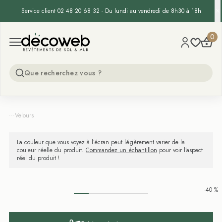
Service client 02 48 20 68 32 - Du lundi au vendredi de 8h30 à 18h
Decoweb
0
Open menu
...
Velours
La couleur que vous voyez à l’écran peut légèrement varier de la
couleur réelle du produit.
Commandez un échantillon
pour voir l’aspect
réel du produit !
-40 %