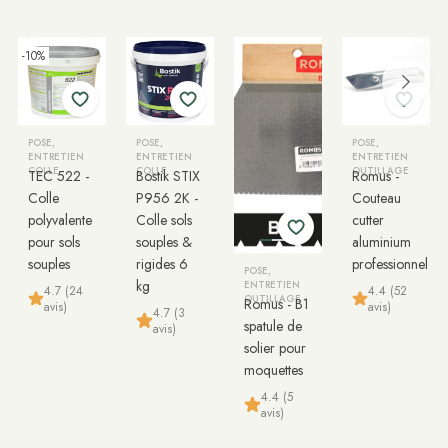
-10%
POSE,
POSE,
POSE,
ENTRETIEN
ENTRETIEN
ENTRETIEN
COLLE
COLLE
OUTILLAGE
TEC 522 -
Bostik STIX
Romus -
Colle
P956 2K -
Couteau
polyvalente
Colle sols
cutter
pour sols
souples &
aluminium
souples
rigides 6
professionnel
POSE,
kg
ENTRETIEN
4.7 (24
4.4 (52
OUTILLAGE
Romus - B1
avis)
avis)
4.7 (3
spatule de
avis)
solier pour
moquettes
4.4 (5
avis)