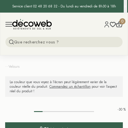
Service client 02 48 20 68 32 - Du lundi au vendredi de 8h30 à 18h
Decoweb
0
Open menu
...
Velours
La couleur que vous voyez à l’écran peut légèrement varier de la
couleur réelle du produit.
Commandez un échantillon
pour voir l’aspect
réel du produit !
-30 %