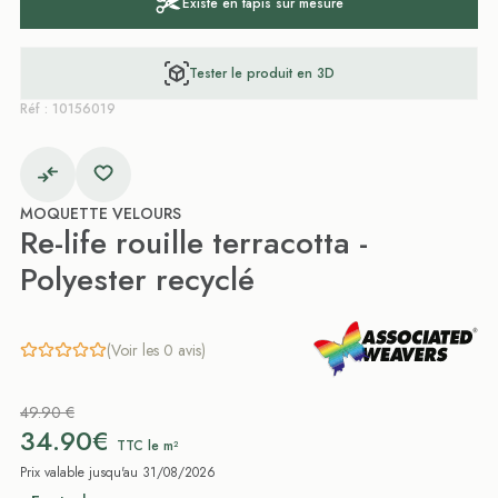
Existe en tapis sur mesure
Tester le produit en 3D
Réf : 10156019
MOQUETTE VELOURS
Re-life rouille terracotta -
Polyester recyclé
(Voir les 0 avis)
49.90 €
34.90€
TTC le m²
Prix valable jusqu'au 31/08/2026