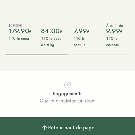
199.00€
À partir de
179.90
84.00
7.99
9.99
€
€
€
€
TTC le seau
TTC le seau
TTC la
TTC le
de 6 kg
spatule
couteau
Engagements
Qualité et satisfaction client
Retour haut de page