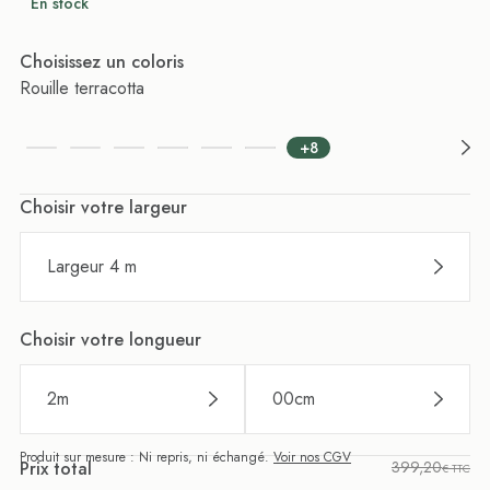
En stock
Choisissez un coloris
Rouille terracotta
+8
Choisir votre largeur
Largeur 4 m
Choisir votre longueur
2
m
00
cm
Produit sur mesure : Ni repris, ni échangé.
Voir nos CGV
Prix total
399,20
€ TTC