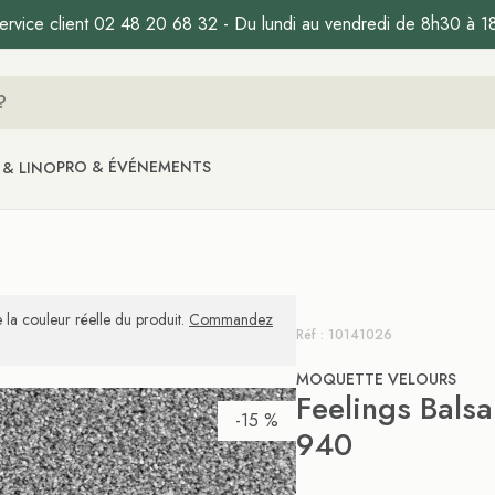
ervice client 02 48 20 68 32 - Du lundi au vendredi de 8h30 à 1
PRO & ÉVÉNEMENTS
 & LINO
 la couleur réelle du produit.
Commandez
Réf : 10141026
MOQUETTE VELOURS
Feelings Bals
-15 %
940