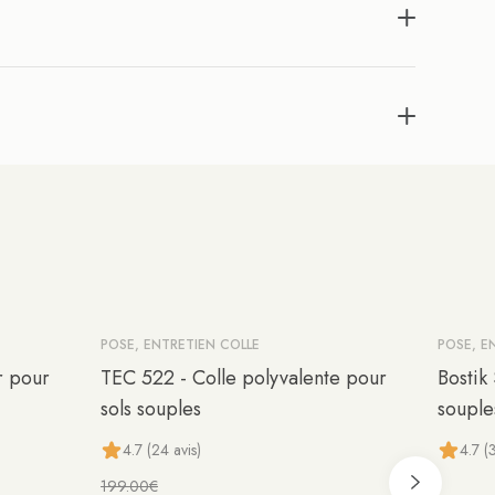
POSE, ENTRETIEN COLLE
POSE, E
-10%
r pour
TEC 522 - Colle polyvalente pour
Bostik
sols souples
souple
4.7 (24 avis)
4.7 (3
199.00€