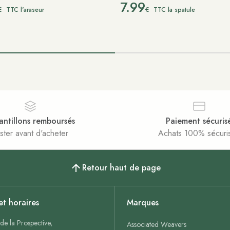
7.99
€
€
TTC l'araseur
TTC la spatule
antillons remboursés
Paiement sécuris
ster avant d'acheter
Achats 100% sécuri
Retour haut de page
et horaires
Marques
de la Prospective,
Associated Weavers