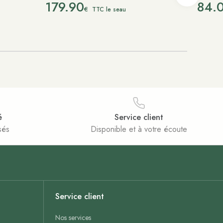
179.90
84.
€
TTC le seau
é
Service client
sés
Disponible et à votre écoute
Service client
Nos services