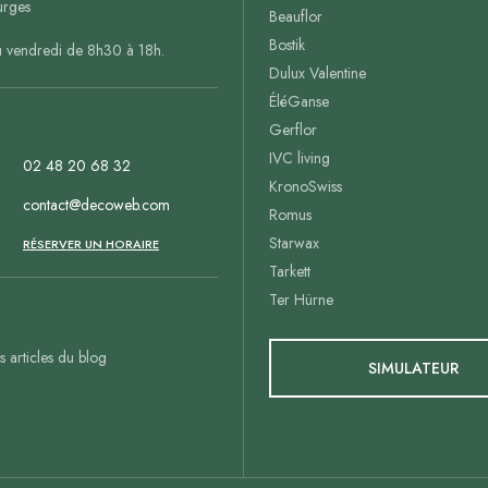
rges
Beauflor
Bostik
u vendredi de 8h30 à 18h.
Dulux Valentine
ÉléGanse
Gerflor
IVC living
02 48 20 68 32
KronoSwiss
contact@decoweb.com
Romus
Starwax
n
RÉSERVER UN HORAIRE
Tarkett
Ter Hürne
es articles du blog
SIMULATEUR