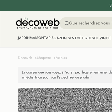
S
Decoweb
JARDIN
MAISON
TAPIS
GAZON SYNTHÉTIQUE
SOL VINYLE
Decoweb
>
Moquette
>
Velours
La couleur que vous voyez à l’écran peut légèrement varier de
un échantillon
pour voir l’aspect réel du produit !