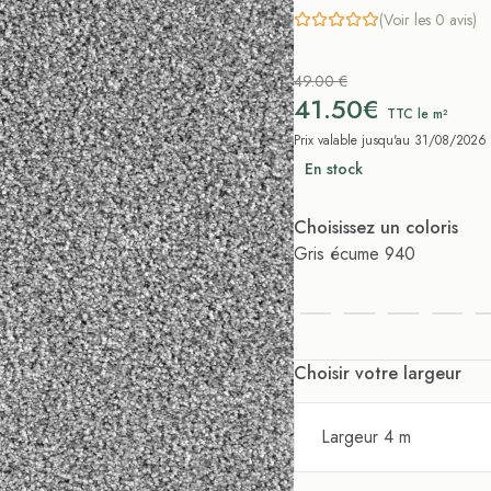
(Voir les 0 avis)
49.00 €
41.50€
TTC le m²
Prix valable jusqu'au 31/08/2026
En stock
Choisissez un coloris
Gris écume 940
Choisir votre largeur
Largeur 4 m