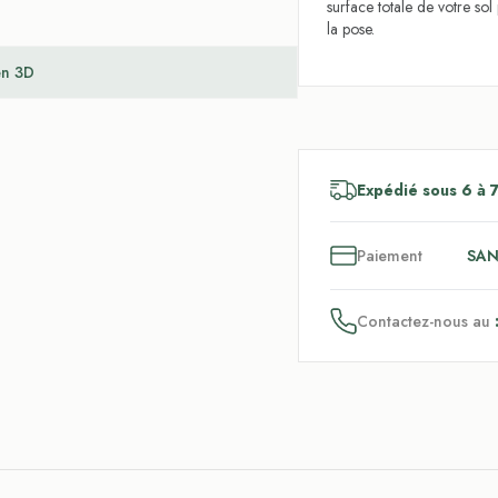
surface totale de votre so
la pose.
en 3D
Expédié sous 6 à 7
3
x
Paiement
SAN
Contactez-nous au