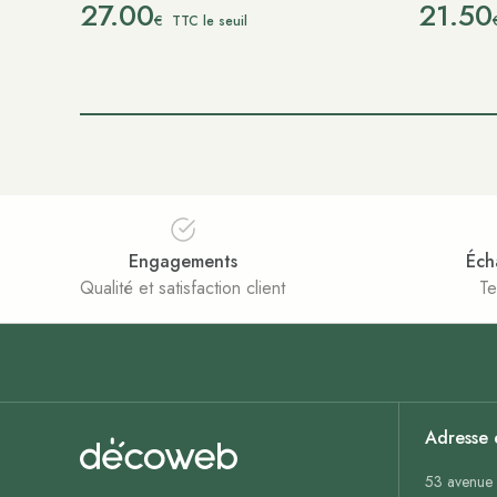
27.00
21.50
€
TTC le seuil
Engagements
Éch
Qualité et satisfaction client
Te
Adresse 
53 avenue 