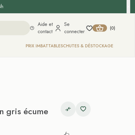
8h
Aide et
Se
0
(
)
contact
connecter
PRIX IMBATTABLES
CHUTES & DÉSTOCKAGE
an gris écume