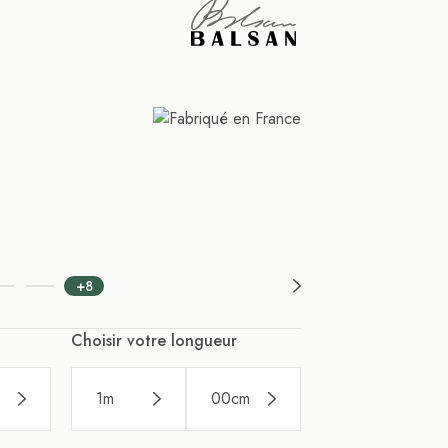
+8
Choisir votre longueur
1
m
00
cm