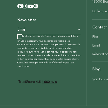
18000 Bou
Du lundi a
Newsletter
Contact
J'autorise le suivi de l'ouverture de mes newsletters.
Fixe
En vous inscrivant, vous acceptez de recevoir les
communications de Decoweb.com par e-mail. Nos e-mails
Email
peuvent contenir un pixel de suivi permettant d’en
mesurer l’ouverture ; vous pouvez vous y opposer à tout
Réservatio
moment. Vous pouvez vous désabonner à tout moment via
le lien de
désabonnement
ou depuis votre espace client.
Consultez notre
politique de confidentialité
pour en
savoir plus.
Blog
Voir tous l