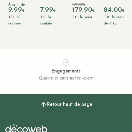
À partir de
199.00€
9.99
7.99
179.90
84.00
€
€
€
€
TTC le
TTC la
TTC le seau
TTC le seau
couteau
spatule
de 6 kg
Engagements
Qualité et satisfaction client
Retour haut de page