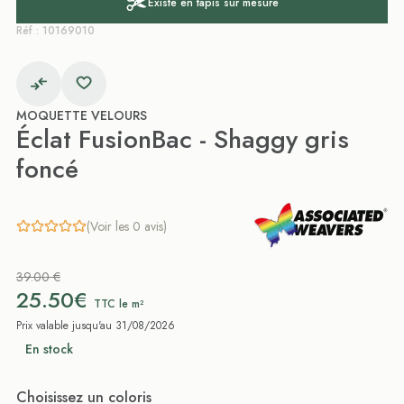
Existe en tapis sur mesure
Réf : 10169010
MOQUETTE VELOURS
Éclat FusionBac - Shaggy gris
foncé
(Voir les 0 avis)
39.00 €
25.50€
TTC le m²
Prix valable jusqu'au 31/08/2026
En stock
Choisissez un coloris