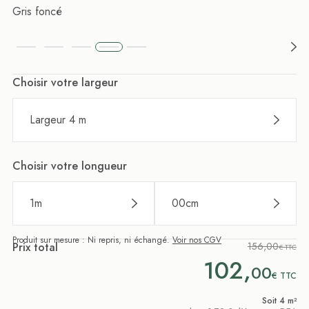
Gris foncé
Choisir votre largeur
Largeur 4 m
Choisir votre longueur
1
m
00
cm
Produit sur mesure : Ni repris, ni échangé.
Voir nos CGV
Prix total
156,00
€ TTC
102,
00
€
TTC
Soit 4 m²