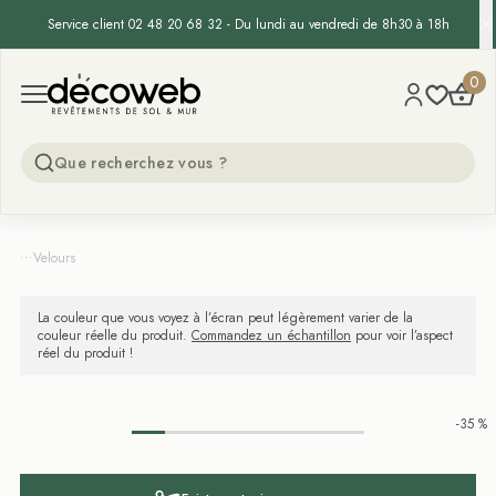
Service client 02 48 20 68 32 - Du lundi au vendredi de 8h30 à 18h
Decoweb
0
Open menu
...
Velours
La couleur que vous voyez à l’écran peut légèrement varier de la
couleur réelle du produit.
Commandez un échantillon
pour voir l’aspect
réel du produit !
-35 %