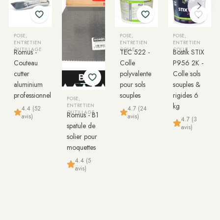
POSE,
POSE,
POSE,
ENTRETIEN
ENTRETIEN
ENTRETIEN
OUTILLAGE
COLLE
COLLE
Romus -
TEC 522 -
Bostik STIX
Couteau
Colle
P956 2K -
cutter
polyvalente
Colle sols
aluminium
pour sols
souples &
professionnel
souples
rigides 6
POSE,
kg
ENTRETIEN
4.4 (52
4.7 (24
OUTILLAGE
Romus - B1
avis)
avis)
4.7 (3
spatule de
avis)
solier pour
moquettes
4.4 (5
avis)