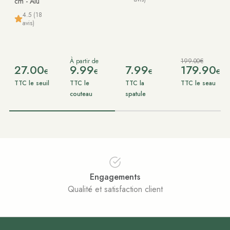
cm - Alu
4.5 (18
avis)
À partir de
199.00€
27.00
9.99
7.99
179.90
€
€
€
€
TTC le seuil
TTC le
TTC la
TTC le seau
couteau
spatule
Engagements
Qualité et satisfaction client