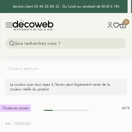
Service client 02 48 20 68 32 - Du lundi au vendredi de 8h30 à 18h
Decoweb
0
Open menu
...
Chutes à petits prix
La couleur que vous voyez à l’écran peut légèrement varier de la
couleur réelle du produit.
Chutes en promo
-60 %
Réf : 75282182