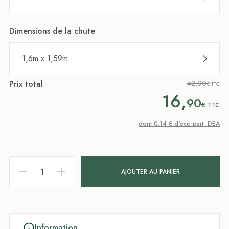
Dimensions de la chute
1,6m x 1,59m
Prix total
42,00
€ TTC
16,
90
€
TTC
dont 0.14 € d'éco-part- DEA
AJOUTER AU PANIER
Information