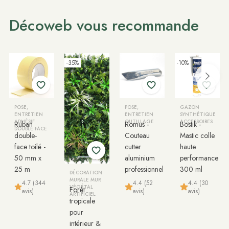
Décoweb vous recommande
-35%
-10%
POSE,
POSE,
GAZON
ENTRETIEN
ENTRETIEN
SYNTHÉTIQUE
ADHÉSIF
OUTILLAGE
ACCESSOIRES
Ruban
Romus -
Bostik -
DOUBLE FACE
double-
Couteau
Mastic colle
face toilé -
cutter
haute
50 mm x
aluminium
performance
25 m
professionnel
300 ml
DÉCORATION
MURALE MUR
4.7 (344
4.4 (52
4.4 (30
VÉGÉTAL
Forêt
avis)
avis)
avis)
ARTIFICIEL
tropicale
pour
intérieur &