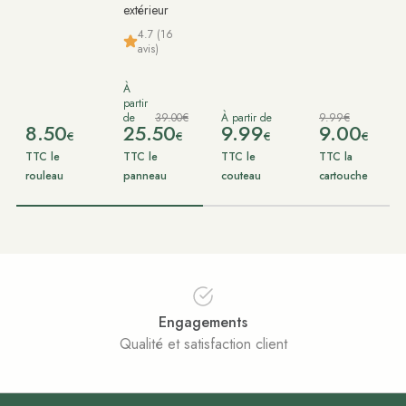
extérieur
4.7 (16
avis)
À
partir
de
39.00€
À partir de
9.99€
8.50
25.50
9.99
9.00
€
€
€
€
TTC le
TTC le
TTC le
TTC la
rouleau
panneau
couteau
cartouche
Engagements
Qualité et satisfaction client