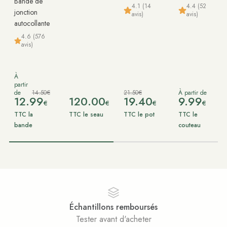
Bande de
4.1 (14
4.4 (52
jonction
avis)
avis)
autocollante
4.6 (576
avis)
À
partir
de
14.50€
21.50€
À partir de
12.99
120.00
19.40
9.99
€
€
€
€
TTC la
TTC le seau
TTC le pot
TTC le
bande
couteau
Échantillons remboursés
Tester avant d'acheter