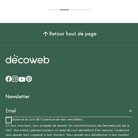
Retour haut de page
Newsletter
J'autorise le suivi de l'ouverture de mes newsletters.
En vous inscrivant, vous acceptez de recevoir les communications de Decoweb.com par e-
mail. Nos e-mails peuvent contenir un pixel de suivi permettant d’en mesurer l’ouverture ;
vous pouvez vous y opposer à tout moment. Vous pouvez vous désabonner à tout moment