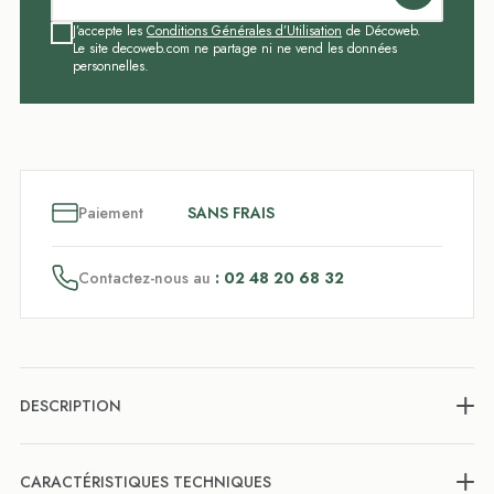
J’accepte les
Conditions Générales d’Utilisation
de Décoweb.
Le site decoweb.com ne partage ni ne vend les données
personnelles.
3
x
Paiement
SANS FRAIS
Contactez-nous au
: 02 48 20 68 32
DESCRIPTION
CARACTÉRISTIQUES TECHNIQUES