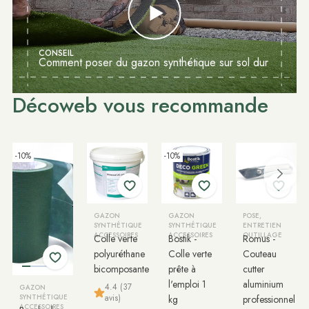
CONSEIL
Comment poser du gazon synthétique sur sol dur
Décoweb vous recommande
-10%
-10%
GAZON
GAZON
POSE,
SYNTHÉTIQUE
SYNTHÉTIQUE
ENTRETIEN
ACCESSOIRES
ACCESSOIRES
OUTILLAGE
Colle verte
Bostik -
Romus -
polyuréthane
Colle verte
Couteau
bicomposante
prête à
cutter
l'emploi 1
aluminium
4.4 (37
GAZON
avis)
SYNTHÉTIQUE
kg
professionnel
ACCESSOIRES