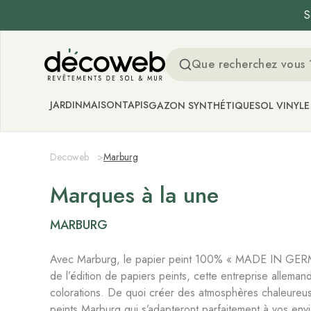
S
Decoweb
JARDIN
MAISON
TAPIS
GAZON SYNTHÉTIQUE
SOL VINYLE
Decoweb
>
Marburg
Marques à la une
MARBURG
Avec Marburg, le papier peint 100% « MADE IN GERMANY
de l’édition de papiers peints, cette entreprise allema
colorations. De quoi créer des atmosphères chaleureu
peints Marburg qui s’adapteront parfaitement à vos envi