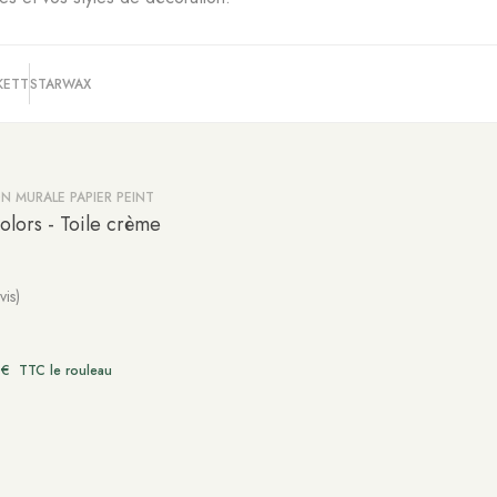
KETT
STARWAX
N MURALE PAPIER PEINT
olors - Toile crème
vis)
0
€
TTC le rouleau