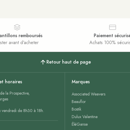
antillons remboursés
Paiement sécuris
ster avant d'acheter
Achats 100% sécuri
Retour haut de page
et horaires
Marques
de la Prospective,
Associated Weavers
rges
Beauflor
Bostik
u vendredi de 8h30 à 18h.
Dulux Valentine
ÉléGanse