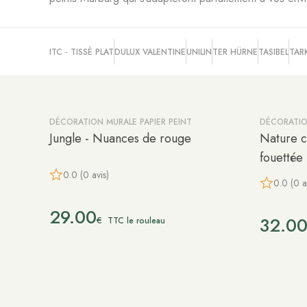
ITC - TISSÉ PLAT
DULUX VALENTINE
UNILIN
TER HÜRNE
TASIBEL
TAR
DÉCORATION MURALE PAPIER PEINT
DÉCORATIO
Jungle - Nuances de rouge
Nature c
fouettée
0.0 (0 avis)
0.0 (0 a
29.00
32.0
€
TTC le rouleau