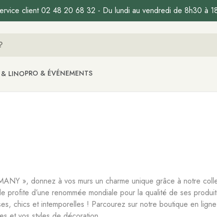
ervice client 02 48 20 68 32 - Du lundi au vendredi de 8h30 à 1
PRO & ÉVÉNEMENTS
 & LINO
 », donnez à vos murs un charme unique grâce à notre collectio
nde profite d’une renommée mondiale pour la qualité de ses produit
ses, chics et intemporelles ! Parcourez sur notre boutique en l
es et vos styles de décoration.