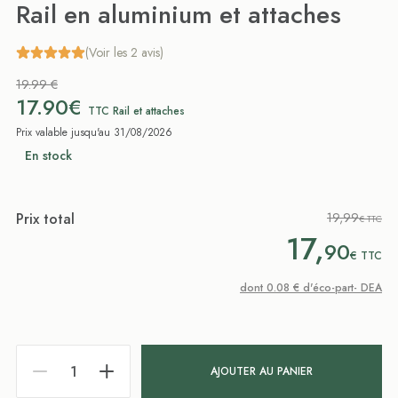
Rail en aluminium et attaches
(Voir les 2 avis)
19.99 €
17.90€
TTC Rail et attaches
Prix valable jusqu'au 31/08/2026
En stock
Prix total
19,99
€ TTC
17,
90
€
TTC
dont 0.08 € d'éco-part- DEA
AJOUTER AU PANIER