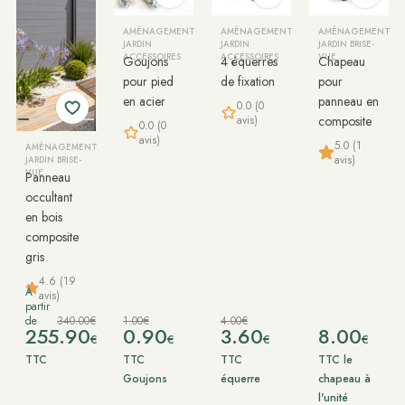
AMÉNAGEMENT
AMÉNAGEMENT
AMÉNAGEMENT
JARDIN
JARDIN
JARDIN BRISE-
ACCESSOIRES
ACCESSOIRES
VUE
Goujons
4 équerres
Chapeau
pour pied
de fixation
pour
en acier
panneau en
0.0 (0
avis)
composite
0.0 (0
avis)
5.0 (1
AMÉNAGEMENT
avis)
JARDIN BRISE-
VUE
Panneau
occultant
en bois
composite
gris
4.6 (19
À
avis)
partir
de
340.00€
1.00€
4.00€
255.90
0.90
3.60
8.00
€
€
€
€
TTC
TTC
TTC
TTC le
Goujons
équerre
chapeau à
l'unité