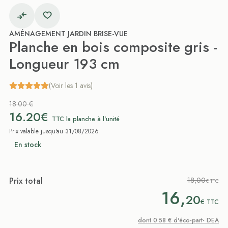
AMÉNAGEMENT JARDIN BRISE-VUE
Planche en bois composite gris -
Longueur 193 cm
(Voir les 1 avis)
18.00 €
16.20€
TTC la planche à l'unité
Prix valable jusqu'au 31/08/2026
En stock
Prix total
18,00
€ TTC
16,
20
€
TTC
dont 0.58 € d'éco-part- DEA