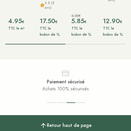
4.8 (8
avis)
6.50€
4.95
17.50
5.85
12.90
€
€
€
€
TTC le m²
TTC le
TTC le
TTC le
bidon de 1L
bidon de 1L
bidon de 1L
risé
Service clie
urisés
Disponible et à vot
Retour haut de page