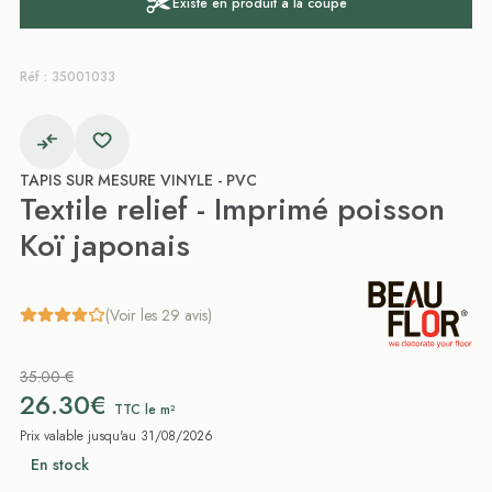
Existe en produit à la coupe
Réf : 35001033
TAPIS SUR MESURE VINYLE - PVC
Textile relief - Imprimé poisson
Koï japonais
(Voir les 29 avis)
35.00 €
26.30€
TTC le m²
Prix valable jusqu'au 31/08/2026
En stock