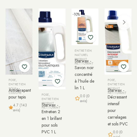
-10%
ENTRETIEN
NATUREL
PRODUIT
Starwax -
NETTOYANT
Savon noir
concentré
POSE,
à l'huile de
POSE,
ENTRETIEN
ENTRETIEN
lin 1 L
SOUS
PRODUIT
Antidérapant
Starwax -
COUCHE
NETTOYANT
POSE,
0.0 (0
pour tapis
Décrassant
ENTRETIEN
avis)
intensif
PRODUIT
Starwax -
4.7 (143
NETTOYANT
avis)
pour
Entretien 2
carrelages
en 1 brillant
et sols PVC
pour sols
PVC 1 L
0.0 (0
avis)