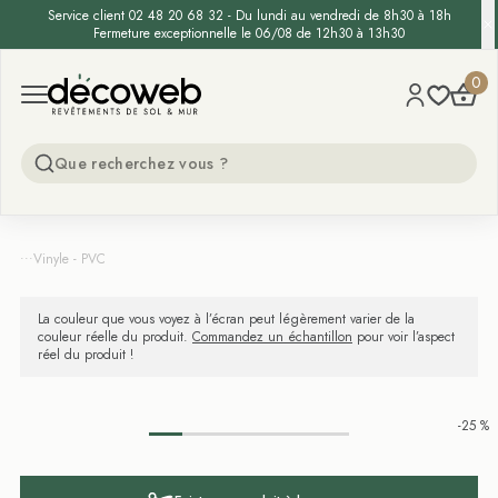
Service client 02 48 20 68 32 - Du lundi au vendredi de 8h30 à 18h
Fermeture exceptionnelle le 06/08 de 12h30 à 13h30
Decoweb
0
Open menu
...
Vinyle - PVC
La couleur que vous voyez à l’écran peut légèrement varier de la
couleur réelle du produit.
Commandez un échantillon
pour voir l’aspect
réel du produit !
-25 %