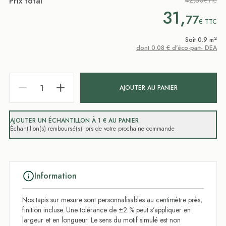
Prix total
42,30
€ TTC
31,
77
€
TTC
2
Soit 0.9 m
dont 0.08 € d'éco-part- DEA
AJOUTER AU PANIER
AJOUTER UN ÉCHANTILLON À 1 € AU PANIER
Échantillon(s) remboursé(s) lors de votre prochaine commande
Information
Nos tapis sur mesure sont personnalisables au centimètre près,
finition incluse. Une tolérance de ±2 % peut s’appliquer en
largeur et en longueur. Le sens du motif simulé est non