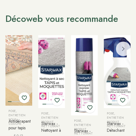
Décoweb vous recommande
POSE,
POSE,
POSE,
ENTRETIEN
ENTRETIEN
ENTRETIEN
SOUS
Antidérapant
POSE,
PRODUIT
PRODUIT
Starwax -
Starwax -
COUCHE
ENTRETIEN
NETTOYANT
NETTOYANT
pour tapis
Nettoyant à
PRODUIT
Détachant
Starwax -
NETTOYANT
5.0 (2