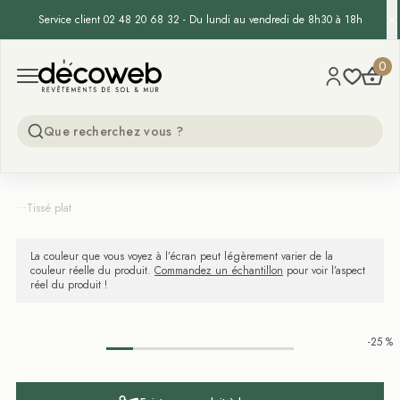
Service client 02 48 20 68 32 - Du lundi au vendredi de 8h30 à 18h
Decoweb
0
Open menu
...
Tissé plat
La couleur que vous voyez à l’écran peut légèrement varier de la
couleur réelle du produit.
Commandez un échantillon
pour voir l’aspect
réel du produit !
-25 %