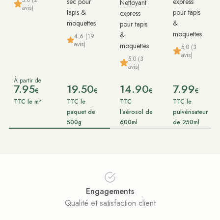
sec pour
express
Nettoyant
avis)
tapis &
pour tapis
express
moquettes
&
pour tapis
moquettes
&
4.6 (19
avis)
moquettes
5.0 (3
avis)
5.0 (3
avis)
À partir de
7.95
19.50
14.90
7.99
€
€
€
€
TTC le m²
TTC le
TTC
TTC le
paquet de
l'aérosol de
pulvérisateur
500g
600ml
de 250ml
Engagements
Qualité et satisfaction client