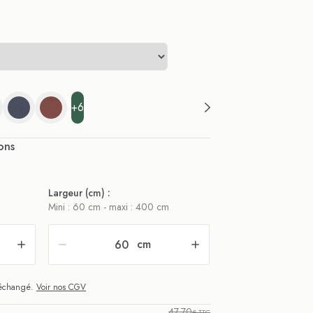
+6
ons
Largeur (cm) :
Mini : 60 cm - maxi : 400 cm
cm
i échangé.
Voir nos CGV
47,70
€ TTC