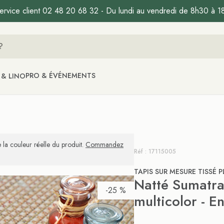
ervice client 02 48 20 68 32 - Du lundi au vendredi de 8h30 à 1
PRO & ÉVÉNEMENTS
 & LINO
 la couleur réelle du produit.
Commandez
Réf : 17115005
TAPIS SUR MESURE TISSÉ P
Natté Sumatra
-25 %
multicolor - En