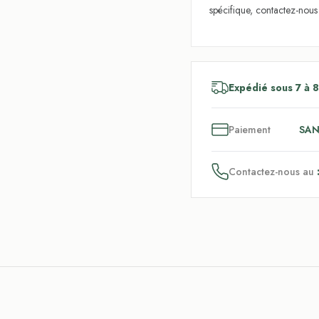
spécifique, contactez-nou
Expédié sous 7 à 8
3
x
Paiement
SAN
Contactez-nous au