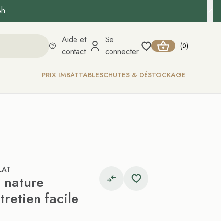
8h
Aide et
Se
0
(
)
contact
connecter
PRIX IMBATTABLES
CHUTES & DÉSTOCKAGE
LAT
 nature
tretien facile