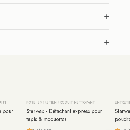
YANT
POSE, ENTRETIEN PRODUIT NETTOYANT
ENTRETI
s pour
Starwax - Détachant express pour
Starwa
tapis & moquettes
poudr