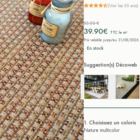
(Voir les 55 avis)
53.00 €
39.90€
TTC le m²
Prix valable jusqu'au 31/08/2026
En stock
Suggestion(s) Décoweb
. Choisissez un coloris
Nature multicolor