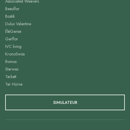
Associated Weavers
Beauflor
Bostik
Dulux Valentine
ÉléGanse
Gerflor
IVC living
KronoSwiss
Romus
Starwax
Tarkett
Ter Hürne
SIMULATEUR