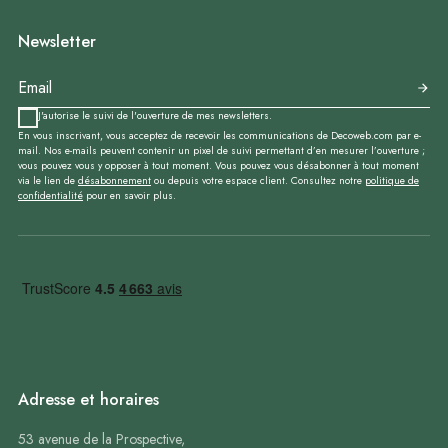
Newsletter
J'autorise le suivi de l'ouverture de mes newsletters.
En vous inscrivant, vous acceptez de recevoir les communications de Decoweb.com par e-
mail. Nos e-mails peuvent contenir un pixel de suivi permettant d’en mesurer l’ouverture ;
vous pouvez vous y opposer à tout moment. Vous pouvez vous désabonner à tout moment
via le lien de
désabonnement
ou depuis votre espace client. Consultez notre
politique de
confidentialité
pour en savoir plus.
Adresse et horaires
53 avenue de la Prospective,