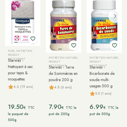
POSE, ENTRETIEN
PRODUIT
ENTRETIEN NATUREL
ENTRETIEN NATUREL
NETTOYANT
Starwax -
PRODUIT
PRODUIT
Nettoyant à sec
NETTOYANT
NETTOYANT
Starwax - Terre
Starwax -
pour tapis &
de Sommières en
Bicarbonate de
moquettes
poudre 200 g
soude multi-
usages 500 g
4.6 (19 avis)
4.8 (6 avis)
5.0 (1 avis)
19.50
7.90
6.99
€
€
€
TTC
TTC le
TTC le
le paquet de
pot de 200g
pot de 500g
500g