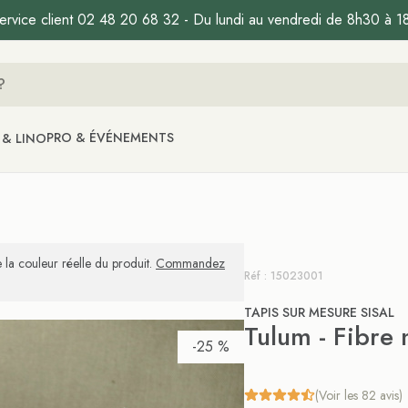
ervice client 02 48 20 68 32 - Du lundi au vendredi de 8h30 à 1
PRO & ÉVÉNEMENTS
 & LINO
 la couleur réelle du produit.
Commandez
Réf : 15023001
TAPIS SUR MESURE SISAL
Tulum - Fibre 
-25 %
(Voir les 82 avis)