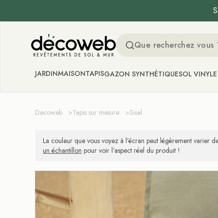
S
Decoweb
JARDIN
MAISON
TAPIS
GAZON SYNTHÉTIQUE
SOL VINYLE
Decoweb
>
Tapis sur mesure
>
Sisal
La couleur que vous voyez à l’écran peut légèrement varier de
un échantillon
pour voir l’aspect réel du produit !