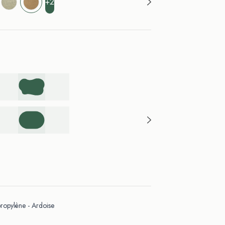
+2
opylène - Ardoise