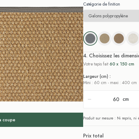
Catégorie de finition
. Choisissez les dimensi
Votre tapis fait
60 x 150 cm
Largeur (cm) :
Mini : 60 cm - maxi : 400 cm
cm
Produit sur mesure : Ni repris, n
la coupe
Prix total