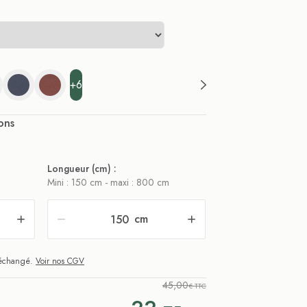
+6
ons
Longueur (cm) :
Mini : 150 cm - maxi : 800 cm
cm
i échangé.
Voir nos CGV
45,00
€ TTC