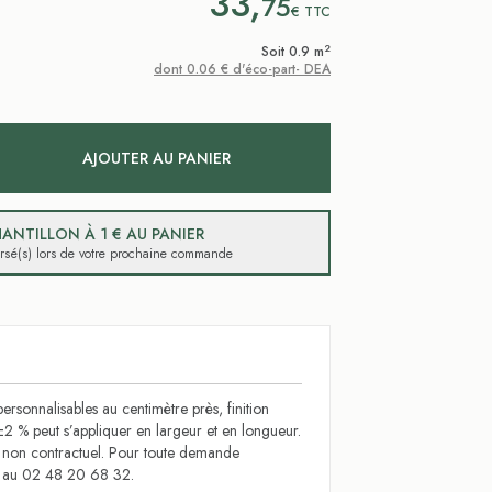
33,
75
€
TTC
2
Soit 0.9 m
dont 0.06 € d'éco-part- DEA
AJOUTER AU PANIER
ANTILLON À 1 € AU PANIER
ursé(s) lors de votre prochaine commande
ersonnalisables au centimètre près, finition
±2 % peut s’appliquer en largeur et en longueur.
t non contractuel. Pour toute demande
s au 02 48 20 68 32.