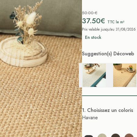
50.00 €
37.50€
TTC le m²
Prix valable jusqu'au 31/08/2026
En stock
Suggestion(s) Décoweb
. Choisissez un coloris
Havane