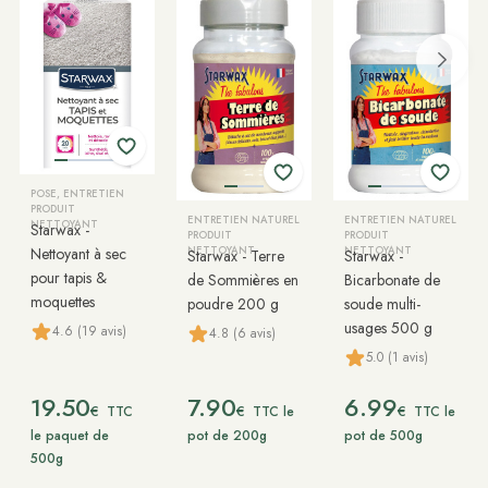
POSE, ENTRETIEN
PRODUIT
ENTRETIEN NATUREL
ENTRETIEN NATUREL
NETTOYANT
Starwax -
PRODUIT
PRODUIT
Nettoyant à sec
NETTOYANT
NETTOYANT
Starwax - Terre
Starwax -
pour tapis &
de Sommières en
Bicarbonate de
moquettes
poudre 200 g
soude multi-
usages 500 g
4.6 (19 avis)
4.8 (6 avis)
5.0 (1 avis)
19.50
7.90
6.99
€
€
€
TTC
TTC le
TTC le
le paquet de
pot de 200g
pot de 500g
500g