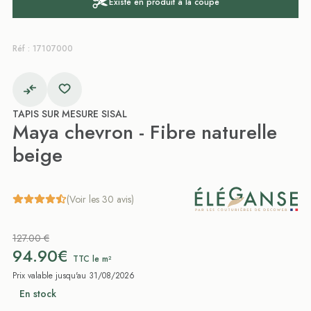
Existe en produit à la coupe
Réf : 17107000
TAPIS SUR MESURE SISAL
Maya chevron - Fibre naturelle
beige
(Voir les 30 avis)
127.00 €
94.90€
TTC le m²
Prix valable jusqu'au 31/08/2026
En stock