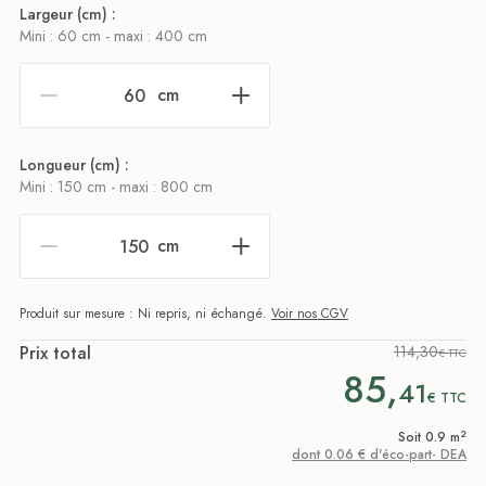
Largeur (cm) :
Mini : 60 cm - maxi : 400 cm
cm
Longueur (cm) :
Mini : 150 cm - maxi : 800 cm
cm
Produit sur mesure : Ni repris, ni échangé.
Voir nos CGV
Prix total
114,30
€ TTC
85,
41
€
TTC
2
Soit 0.9 m
dont 0.06 € d'éco-part- DEA