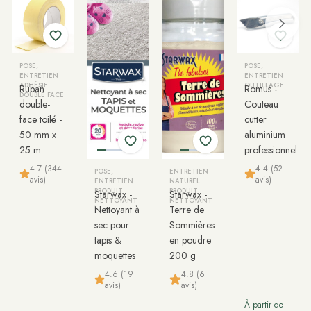
POSE,
POSE,
ENTRETIEN
ENTRETIEN
ADHÉSIF
OUTILLAGE
Ruban
Romus -
DOUBLE FACE
double-
Couteau
face toilé -
cutter
50 mm x
aluminium
25 m
professionnel
4.7 (344
4.4 (52
POSE,
ENTRETIEN
avis)
avis)
ENTRETIEN
NATUREL
PRODUIT
PRODUIT
Starwax -
Starwax -
NETTOYANT
NETTOYANT
Nettoyant à
Terre de
sec pour
Sommières
tapis &
en poudre
moquettes
200 g
4.6 (19
4.8 (6
avis)
avis)
À partir de