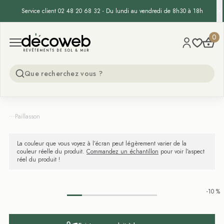
Service client 02 48 20 68 32 - Du lundi au vendredi de 8h30 à 18h
Decoweb
0
Open menu
...
Paillasson
La couleur que vous voyez à l’écran peut légèrement varier de la
couleur réelle du produit.
Commandez un échantillon
pour voir l’aspect
réel du produit !
-10 %