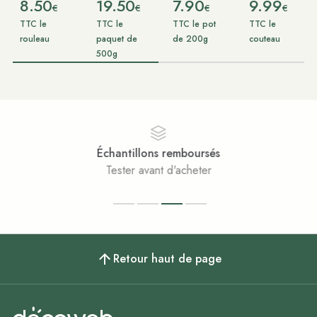
8.50
19.50
7.90
9.99
€
€
€
€
TTC le
TTC le
TTC le pot
TTC le
rouleau
paquet de
de 200g
couteau
500g
boursés
Paiement sécu
cheter
Achats 100% séc
Retour haut de page