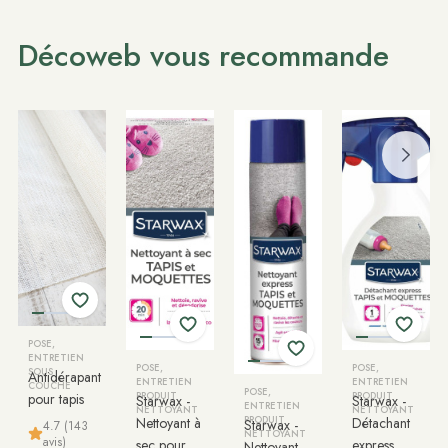
Décoweb vous recommande
POSE,
ENTRETIEN
POSE,
POSE,
SOUS
Antidérapant
ENTRETIEN
ENTRETIEN
COUCHE
POSE,
pour tapis
PRODUIT
PRODUIT
Starwax -
Starwax -
ENTRETIEN
NETTOYANT
NETTOYANT
Nettoyant à
PRODUIT
Détachant
Starwax -
4.7 (143
NETTOYANT
avis)
sec pour
express
Nettoyant