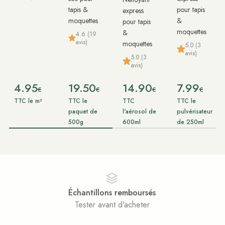
tapis &
pour tapis
express
moquettes
&
pour tapis
moquettes
&
4.6 (19
avis)
moquettes
5.0 (3
avis)
5.0 (3
avis)
4.95
19.50
14.90
7.99
€
€
€
€
TTC le m²
TTC le
TTC
TTC le
paquet de
l'aérosol de
pulvérisateur
500g
600ml
de 250ml
Paiement sécurisé
Achats 100% sécurisés