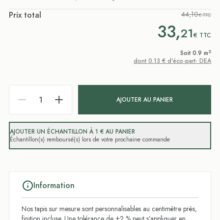
Prix total
44,10
€ TTC
33,
21
€
TTC
2
Soit 0.9 m
dont 0.13 € d'éco-part- DEA
AJOUTER AU PANIER
AJOUTER UN ÉCHANTILLON À 1 € AU PANIER
Échantillon(s) remboursé(s) lors de votre prochaine commande
Information
Nos tapis sur mesure sont personnalisables au centimètre près,
finition incluse. Une tolérance de ±2 % peut s’appliquer en