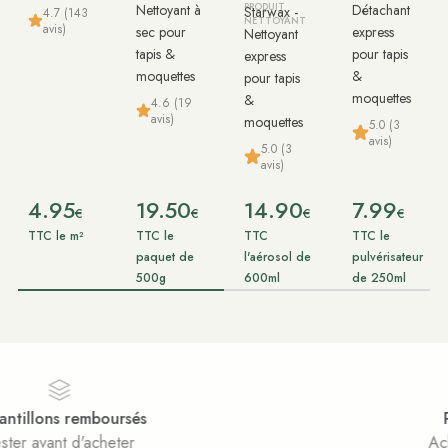
Nettoyant à
PRODUIT
Détachant
Starwax -
4.7 (143
NETTOYANT
avis)
sec pour
express
Nettoyant
tapis &
pour tapis
express
moquettes
&
pour tapis
moquettes
&
4.6 (19
avis)
moquettes
5.0 (3
avis)
5.0 (3
avis)
4.95
19.50
14.90
7.99
€
€
€
€
TTC le m²
TTC le
TTC
TTC le
paquet de
l'aérosol de
pulvérisateur
500g
600ml
de 250ml
Paiement sécurisé
Achats 100% sécurisés