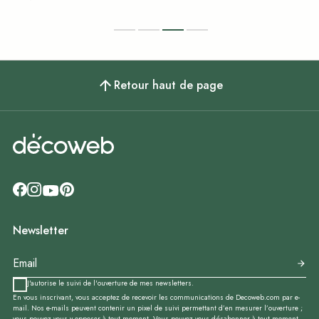
Retour haut de page
Newsletter
J'autorise le suivi de l'ouverture de mes newsletters.
En vous inscrivant, vous acceptez de recevoir les communications de Decoweb.com par e-
mail. Nos e-mails peuvent contenir un pixel de suivi permettant d’en mesurer l’ouverture ;
vous pouvez vous y opposer à tout moment. Vous pouvez vous désabonner à tout moment