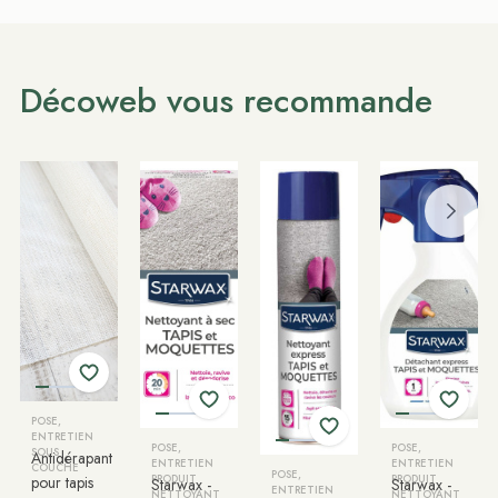
Décoweb vous recommande
POSE,
ENTRETIEN
POSE,
POSE,
SOUS
Antidérapant
ENTRETIEN
ENTRETIEN
COUCHE
POSE,
pour tapis
PRODUIT
PRODUIT
Starwax -
Starwax -
ENTRETIEN
NETTOYANT
NETTOYANT