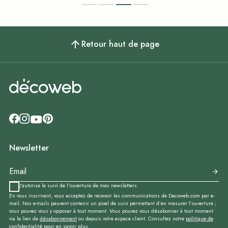
Retour haut de page
Newsletter
J'autorise le suivi de l'ouverture de mes newsletters.
En vous inscrivant, vous acceptez de recevoir les communications de Decoweb.com par e-
mail. Nos e-mails peuvent contenir un pixel de suivi permettant d’en mesurer l’ouverture ;
vous pouvez vous y opposer à tout moment. Vous pouvez vous désabonner à tout moment
via le lien de
désabonnement
ou depuis votre espace client. Consultez notre
politique de
confidentialité
pour en savoir plus.