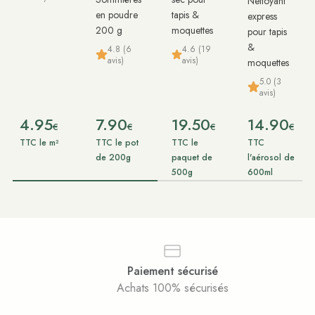
Nettoyant
en poudre
tapis &
express
200 g
moquettes
pour tapis
&
4.8 (6
4.6 (19
avis)
avis)
moquettes
5.0 (3
avis)
4.95
7.90
19.50
14.90
€
€
€
€
TTC le m²
TTC le pot
TTC le
TTC
de 200g
paquet de
l'aérosol de
500g
600ml
Paiement sécurisé
Achats 100% sécurisés