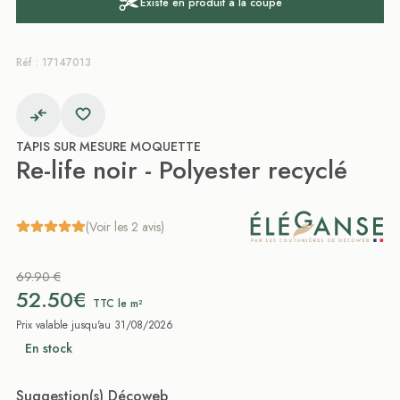
Existe en produit à la coupe
Réf : 17147013
TAPIS SUR MESURE MOQUETTE
Re-life noir - Polyester recyclé
(Voir les 2 avis)
69.90 €
52.50€
TTC le m²
Prix valable jusqu'au 31/08/2026
En stock
Suggestion(s) Décoweb