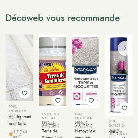
Décoweb vous recommande
POSE,
ENTRETIEN
ENTRETIEN
POSE,
SOUS
Antidérapant
NATUREL
ENTRETIEN
COUCHE
POSE,
pour tapis
PRODUIT
PRODUIT
Starwax -
Starwax -
ENTRETIEN
NETTOYANT
NETTOYANT
Terre de
Nettoyant à
PRODUIT
Starwax -
4.7 (143
NETTOYANT
avis)
Sommières
sec pour