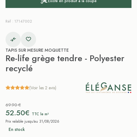
Existe en produit à la coupe
Réf : 17147002
TAPIS SUR MESURE MOQUETTE
Re-life grège tendre - Polyester
recyclé
(Voir les 2 avis)
69.90 €
52.50€
TTC le m²
Prix valable jusqu'au 31/08/2026
En stock