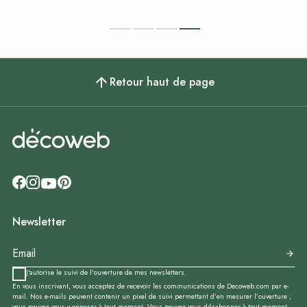
Retour haut de page
Newsletter
J'autorise le suivi de l'ouverture de mes newsletters.
En vous inscrivant, vous acceptez de recevoir les communications de Decoweb.com par e-
mail. Nos e-mails peuvent contenir un pixel de suivi permettant d’en mesurer l’ouverture ;
vous pouvez vous y opposer à tout moment. Vous pouvez vous désabonner à tout moment