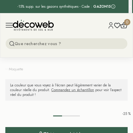
-15% supp. sur les gazons synthétiques - Code :
GAZON15
Decoweb
0
Open menu
...
Moquette
La couleur que vous voyez à l’écran peut légèrement varier de la
couleur réelle du produit.
Commandez un échantillon
pour voir l’aspect
réel du produit !
-25 %