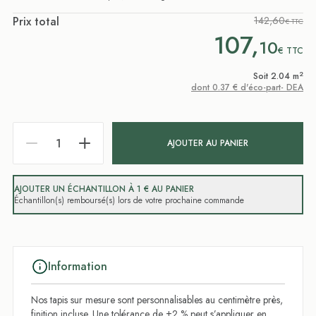
Prix total
142,60
€ TTC
107,
10
€
TTC
2
Soit 2.04 m
dont 0.37 € d'éco-part- DEA
AJOUTER AU PANIER
AJOUTER UN ÉCHANTILLON À 1 € AU PANIER
Échantillon(s) remboursé(s) lors de votre prochaine commande
Information
Nos tapis sur mesure sont personnalisables au centimètre près,
finition incluse. Une tolérance de ±2 % peut s’appliquer en