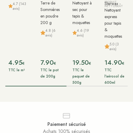
Terre de
Nettoyant à
PRODUIT
Starwax -
4.7 (143
NETTOYANT
avis)
Sommières
sec pour
Nettoyant
en poudre
tapis &
express
200 g
moquettes
pour tapis
&
4.8 (6
4.6 (19
avis)
avis)
moquettes
5.0 (3
avis)
4.95
7.90
19.50
14.90
€
€
€
€
TTC le m²
TTC le pot
TTC le
TTC
de 200g
paquet de
l'aérosol de
500g
600ml
Service client
Disponible et à votre écoute