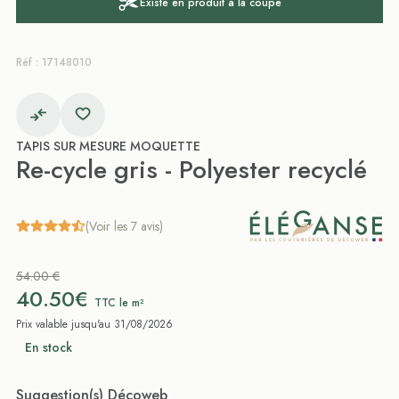
Existe en produit à la coupe
Réf : 17148010
TAPIS SUR MESURE MOQUETTE
Re-cycle gris - Polyester recyclé
(Voir les 7 avis)
54.00 €
40.50€
TTC le m²
Prix valable jusqu'au 31/08/2026
En stock
Suggestion(s) Décoweb