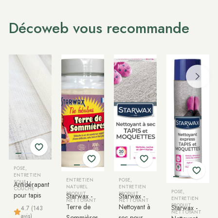
Décoweb vous recommande
POSE,
ENTRETIEN
ENTRETIEN
POSE,
SOUS
Antidérapant
NATUREL
ENTRETIEN
COUCHE
POSE,
pour tapis
PRODUIT
PRODUIT
Starwax -
Starwax -
ENTRETIEN
NETTOYANT
NETTOYANT
Terre de
Nettoyant à
PRODUIT
Starwax -
4.7 (143
NETTOYANT
avis)
Sommières
sec pour