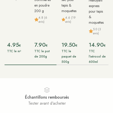
Nettoyant
en poudre
tapis &
express
200 g
moquettes
pour tapis
&
4.8 (6
4.6 (19
avis)
avis)
moquettes
5.0 (3
avis)
4.95
7.90
19.50
14.90
€
€
€
€
TTC le m²
TTC le pot
TTC le
TTC
de 200g
paquet de
l'aérosol de
500g
600ml
Paiement sécurisé
Achats 100% sécurisés