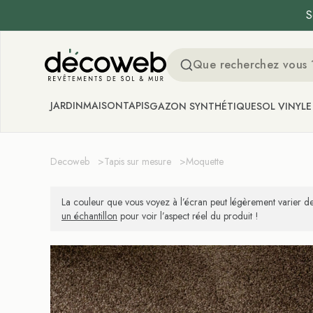
S
Decoweb
JARDIN
MAISON
TAPIS
GAZON SYNTHÉTIQUE
SOL VINYLE
Decoweb
>
Tapis sur mesure
>
Moquette
La couleur que vous voyez à l’écran peut légèrement varier de
un échantillon
pour voir l’aspect réel du produit !