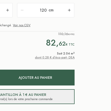
cm
i échangé.
Voir nos CGV
110,16
€ TTC
82,
62
€
TTC
2
Soit 2.04 m
dont 0.28 € d'éco-part- DEA
AJOUTER AU PANIER
ANTILLON À 1 € AU PANIER
ursé(s) lors de votre prochaine commande