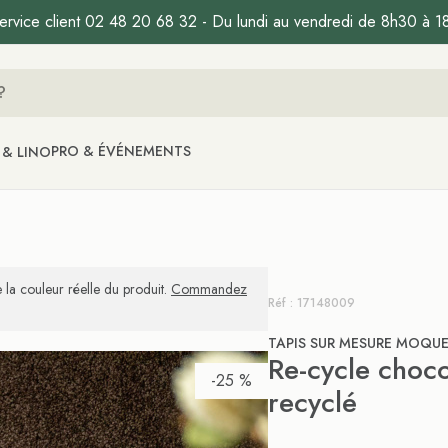
ervice client 02 48 20 68 32 - Du lundi au vendredi de 8h30 à 1
PRO & ÉVÉNEMENTS
 & LINO
 la couleur réelle du produit.
Commandez
Réf : 17148009
TAPIS SUR MESURE MOQU
Re-cycle choco
-25 %
recyclé