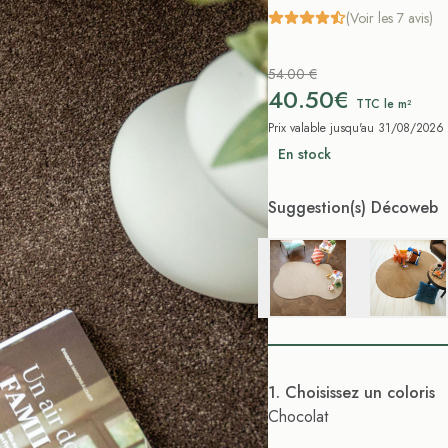
(Voir les 7 avis)
54.00 €
40.50€
TTC le m²
Prix valable jusqu'au 31/08/2026
En stock
Suggestion(s) Décoweb
. Choisissez un coloris
Chocolat