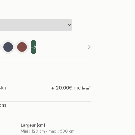
+6
s
+
20.00
€
plus
2
TTC le m
ons
Largeur (cm) :
Mini : 120 cm - maxi : 500 cm