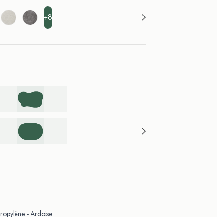
+8
opylène - Ardoise