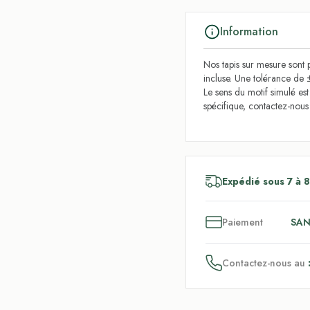
Information
Nos tapis sur mesure sont p
incluse. Une tolérance de 
Le sens du motif simulé es
spécifique, contactez-nou
Expédié sous 7 à 8
3
x
Paiement
SAN
Contactez-nous au