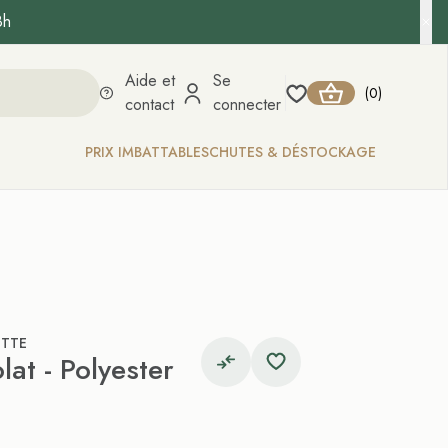
8h
Aide et
Se
0
(
)
contact
connecter
PRIX IMBATTABLES
CHUTES & DÉSTOCKAGE
ETTE
lat - Polyester