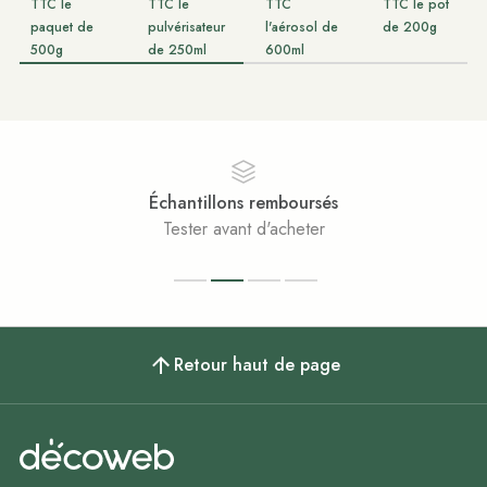
TTC le
TTC le
TTC
TTC le pot
paquet de
pulvérisateur
l'aérosol de
de 200g
500g
de 250ml
600ml
s remboursés
Paiement
nt d'acheter
Achats 100
Retour haut de page