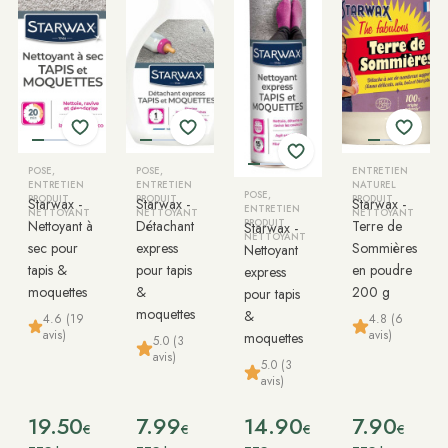
POSE,
POSE,
ENTRETIEN
ENTRETIEN
ENTRETIEN
NATUREL
POSE,
PRODUIT
PRODUIT
PRODUIT
Starwax -
Starwax -
Starwax -
ENTRETIEN
NETTOYANT
NETTOYANT
NETTOYANT
Nettoyant à
Détachant
PRODUIT
Terre de
Starwax -
NETTOYANT
sec pour
express
Sommières
Nettoyant
tapis &
pour tapis
en poudre
express
moquettes
&
200 g
pour tapis
moquettes
&
4.6 (19
4.8 (6
avis)
avis)
moquettes
5.0 (3
avis)
5.0 (3
avis)
19.50
7.99
14.90
7.90
€
€
€
€