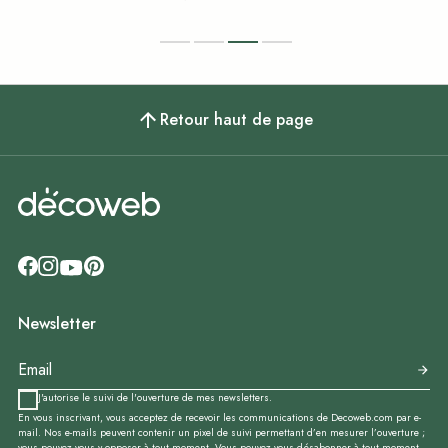
Retour haut de page
Newsletter
J'autorise le suivi de l'ouverture de mes newsletters.
En vous inscrivant, vous acceptez de recevoir les communications de Decoweb.com par e-
mail. Nos e-mails peuvent contenir un pixel de suivi permettant d’en mesurer l’ouverture ;
vous pouvez vous y opposer à tout moment. Vous pouvez vous désabonner à tout moment