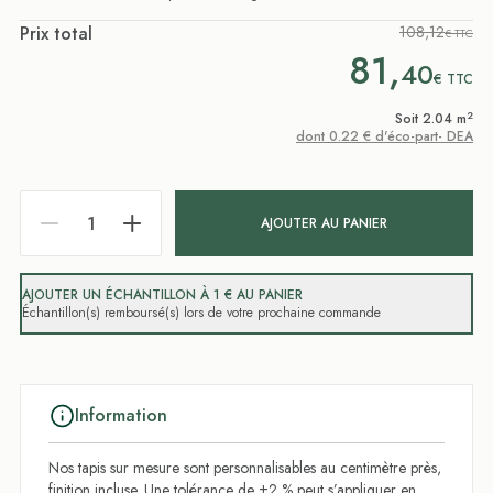
Prix total
108,12
€ TTC
81,
40
€
TTC
2
Soit 2.04 m
dont 0.22 € d'éco-part- DEA
AJOUTER AU PANIER
AJOUTER UN ÉCHANTILLON À 1 € AU PANIER
Échantillon(s) remboursé(s) lors de votre prochaine commande
Information
Nos tapis sur mesure sont personnalisables au centimètre près,
finition incluse. Une tolérance de ±2 % peut s’appliquer en