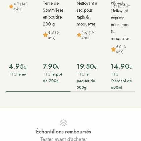
Terre de
Nettoyant à
PRODUIT
Starwax -
4.7 (143
NETTOYANT
avis)
Sommières
sec pour
Nettoyant
en poudre
tapis &
express
200 g
moquettes
pour tapis
&
4.8 (6
4.6 (19
avis)
avis)
moquettes
5.0 (3
avis)
4.95
7.90
19.50
14.90
€
€
€
€
TTC le m²
TTC le pot
TTC le
TTC
de 200g
paquet de
l'aérosol de
500g
600ml
Paiement sécurisé
Achats 100% sécurisés