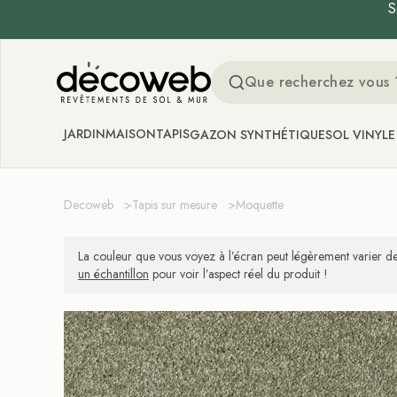
S
Decoweb
JARDIN
MAISON
TAPIS
GAZON SYNTHÉTIQUE
SOL VINYLE
Decoweb
>
Tapis sur mesure
>
Moquette
La couleur que vous voyez à l’écran peut légèrement varier de
un échantillon
pour voir l’aspect réel du produit !