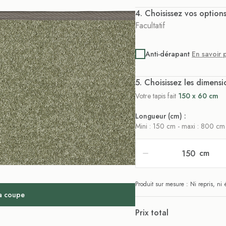
. Choisissez vos option
Facultatif
Anti-dérapant
En savoir 
. Choisissez les dimensi
Votre tapis fait
150 x 60 cm
Longueur (cm) :
Mini : 150 cm - maxi : 800 cm
cm
Produit sur mesure : Ni repris, n
la coupe
Prix total