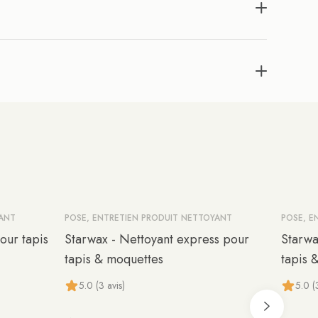
YANT
POSE, ENTRETIEN PRODUIT NETTOYANT
POSE, E
our tapis
Starwax - Nettoyant express pour
Starwa
tapis & moquettes
tapis 
5.0 (3 avis)
5.0 (