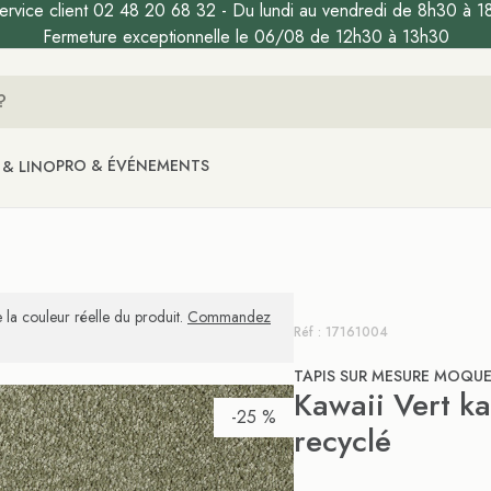
ervice client 02 48 20 68 32 - Du lundi au vendredi de 8h30 à 1
Fermeture exceptionnelle le 06/08 de 12h30 à 13h30
PRO & ÉVÉNEMENTS
 & LINO
 la couleur réelle du produit.
Commandez
Réf : 17161004
TAPIS SUR MESURE MOQU
Kawaii Vert ka
-25 %
recyclé