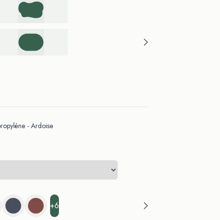
opylène - Ardoise
+6