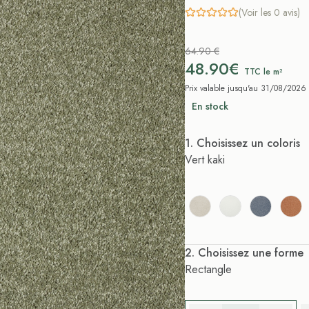
(Voir les 0 avis)
64.90 €
48.90€
TTC le m²
Prix valable jusqu'au 31/08/2026
En stock
. Choisissez un coloris
Vert kaki
. Choisissez une forme
Rectangle