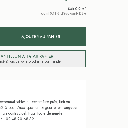
2
Soit 0.9 m
dont 0.11 € d'éco-part- DEA
AJOUTER AU PANIER
ANTILLON À 1 € AU PANIER
ursé(s) lors de votre prochaine commande
ersonnalisables au centimètre près, finition
±2 % peut s’appliquer en largeur et en longueur.
t non contractuel. Pour toute demande
s au 02 48 20 68 32.