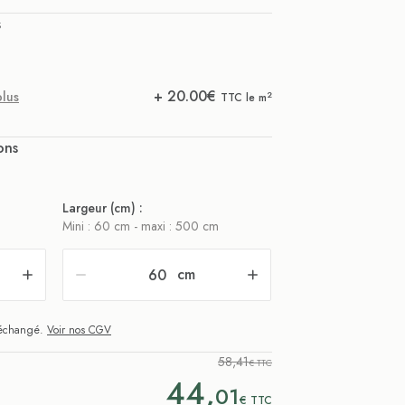
s
+
20.00
€
plus
2
TTC le m
ons
Largeur (cm) :
Mini : 60 cm - maxi : 500 cm
cm
i échangé.
Voir nos CGV
58,41
€ TTC
44,
01
€
TTC