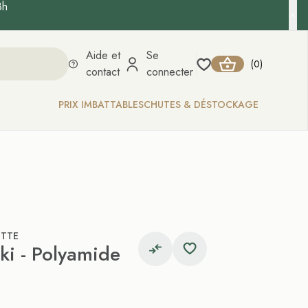
8h
Aide et
Se
0
(
)
contact
connecter
PRIX IMBATTABLES
CHUTES & DÉSTOCKAGE
ETTE
ki - Polyamide