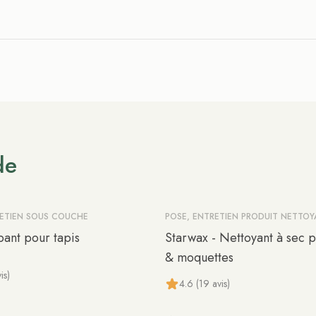
de
RETIEN SOUS COUCHE
POSE, ENTRETIEN PRODUIT NETTO
pant pour tapis
Starwax - Nettoyant à sec p
& moquettes
is)
4.6 (19 avis)