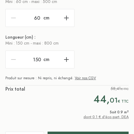
Mini : 60 cm - maxi : 500 cm
cm
Longueur (cm) :
Mini : 150 cm - maxi : 800 cm
cm
Produit sur mesure : Ni repris, ni échangé.
Voir nos CGV
Prix total
58,41
€ TTC
44,
01
€
TTC
2
Soit 0.9 m
dont 0.1 € d'éco-part- DEA