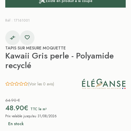
Existe en produit à la coupe
Réf : 17161001
TAPIS SUR MESURE MOQUETTE
Kawaii Gris perle - Polyamide
recyclé
(Voir les 0 avis)
64.90 €
48.90€
TTC le m²
Prix valable jusqu'au 31/08/2026
En stock