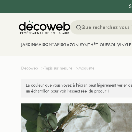
S
Decoweb
JARDIN
MAISON
TAPIS
GAZON SYNTHÉTIQUE
SOL VINYLE
Decoweb
>
Tapis sur mesure
>
Moquette
La couleur que vous voyez à l’écran peut légèrement varier de
un échantillon
pour voir l’aspect réel du produit !