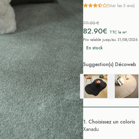
(Voir les 5 avis)
111.00 €
82.90€
TTC le m²
Prix valable jusqu'au 31/08/2026
En stock
Suggestion(s) Décoweb
. Choisissez un coloris
Xanadu