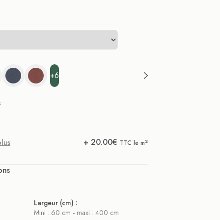
+6
s
+
20.00
€
plus
2
TTC le m
ons
Largeur (cm) :
Mini : 60 cm - maxi : 400 cm