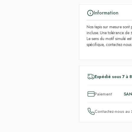
Information
Nos tapis sur mesure sont p
incluse. Une tolérance de 
Le sens du motif simulé es
spécifique, contactez-nou
Expédié sous 7 à 8
3
x
Paiement
SAN
Contactez-nous au