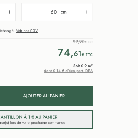
cm
i échangé.
Voir nos CGV
99,90
€ TTC
74,
61
€
TTC
2
Soit 0.9 m
dont 0.14 € d'éco-part- DEA
AJOUTER AU PANIER
ANTILLON À 1 € AU PANIER
ursé(s) lors de votre prochaine commande