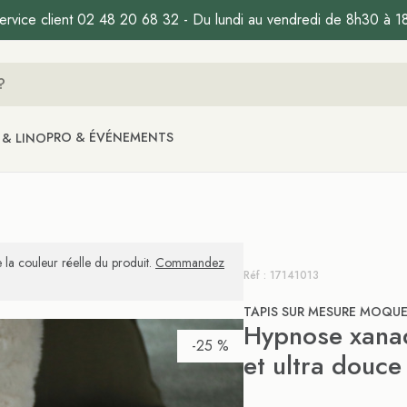
ervice client 02 48 20 68 32 - Du lundi au vendredi de 8h30 à 1
PRO & ÉVÉNEMENTS
 & LINO
 la couleur réelle du produit.
Commandez
Réf : 17141013
TAPIS SUR MESURE MOQU
Hypnose xanad
-25 %
et ultra douce