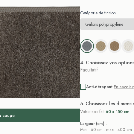
Catégorie de finition
. Choisissez vos option
Facultatif
Anti-dérapant
En savoir 
. Choisissez les dimensi
Votre tapis fait
60 x 150 cm
la coupe
Largeur (cm) :
Mini : 60 cm - maxi : 400 cm