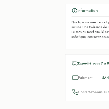
Information
Nos tapis sur mesure sont p
incluse. Une tolérance de 
Le sens du motif simulé es
spécifique, contactez-nou
Expédié sous 7 à 8
3
x
Paiement
SAN
Contactez-nous au