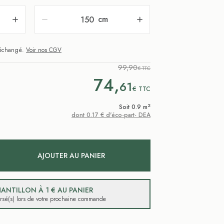
cm
i échangé.
Voir nos CGV
99,90
€ TTC
74,
61
€
TTC
2
Soit 0.9 m
dont 0.17 € d'éco-part- DEA
AJOUTER AU PANIER
ANTILLON À 1 € AU PANIER
ursé(s) lors de votre prochaine commande