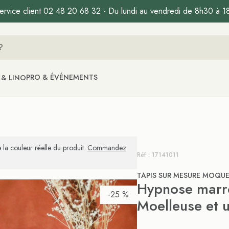
ervice client 02 48 20 68 32 - Du lundi au vendredi de 8h30 à 1
PRO & ÉVÉNEMENTS
 & LINO
 la couleur réelle du produit.
Commandez
Réf : 17141011
TAPIS SUR MESURE MOQU
Hypnose marro
-25 %
Moelleuse et 