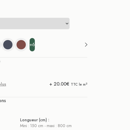
+6
s
+
20.00
€
plus
2
TTC le m
ons
Longueur (cm) :
Mini : 150 cm - maxi : 800 cm