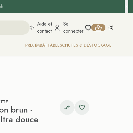
8h
Aide et
Se
0
(
)
contact
connecter
PRIX IMBATTABLES
CHUTES & DÉSTOCKAGE
ETTE
n brun -
ultra douce