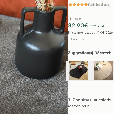
(Voir les 5 avis)
111.00 €
82.90€
TTC le m²
Prix valable jusqu'au 31/08/2026
En stock
Suggestion(s) Décoweb
. Choisissez un coloris
Marron brun