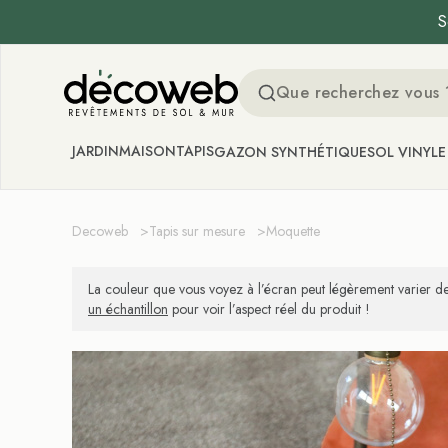
S
Decoweb
JARDIN
MAISON
TAPIS
GAZON SYNTHÉTIQUE
SOL VINYLE
Decoweb
>
Tapis sur mesure
>
Moquette
La couleur que vous voyez à l’écran peut légèrement varier de
un échantillon
pour voir l’aspect réel du produit !