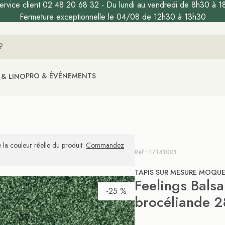
ervice client 02 48 20 68 32 - Du lundi au vendredi de 8h30 à 1
Fermeture exceptionnelle le 04/08 de 12h30 à 13h30
PRO & ÉVÉNEMENTS
 & LINO
 la couleur réelle du produit.
Commandez
Réf : 17141001
TAPIS SUR MESURE MOQU
Feelings Balsa
-25 %
brocéliande 