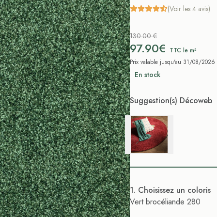
(Voir les 4 avis)
130.00 €
97.90€
TTC le m²
Prix valable jusqu'au 31/08/2026
En stock
Suggestion(s) Décoweb
. Choisissez un coloris
Vert brocéliande 280