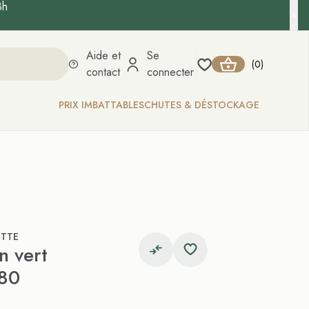
8h
Aide et
Se
0
(
)
contact
connecter
PRIX IMBATTABLES
CHUTES & DÉSTOCKAGE
ETTE
n vert
280