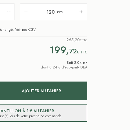
cm
i échangé.
Voir nos CGV
265,20
€ TTC
199,
72
€
TTC
2
Soit 2.04 m
dont 0.24 € d'éco-part- DEA
AJOUTER AU PANIER
ANTILLON À 1 € AU PANIER
ursé(s) lors de votre prochaine commande