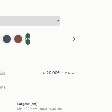
+6
s
+
20.00
€
plus
2
TTC le m
ons
Largeur (cm) :
Mini : 120 cm - maxi : 400 cm