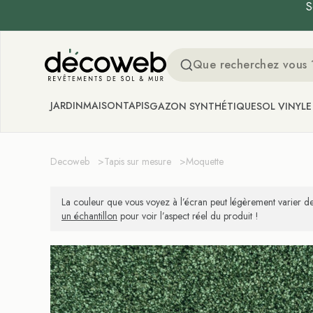
S
Decoweb
JARDIN
MAISON
TAPIS
GAZON SYNTHÉTIQUE
SOL VINYLE
Decoweb
>
Tapis sur mesure
>
Moquette
La couleur que vous voyez à l’écran peut légèrement varier de
un échantillon
pour voir l’aspect réel du produit !