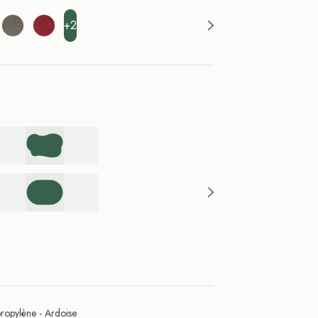
+2
opylène - Ardoise