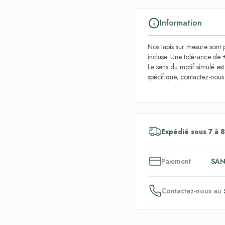
Information
Nos tapis sur mesure sont p
incluse. Une tolérance de 
Le sens du motif simulé es
spécifique, contactez-nou
Expédié sous 7 à 8
3
x
Paiement
SAN
Contactez-nous au