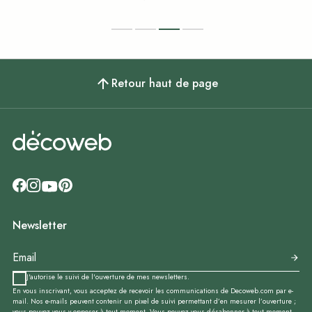
Retour haut de page
Newsletter
J'autorise le suivi de l'ouverture de mes newsletters.
En vous inscrivant, vous acceptez de recevoir les communications de Decoweb.com par e-
mail. Nos e-mails peuvent contenir un pixel de suivi permettant d’en mesurer l’ouverture ;
vous pouvez vous y opposer à tout moment. Vous pouvez vous désabonner à tout moment