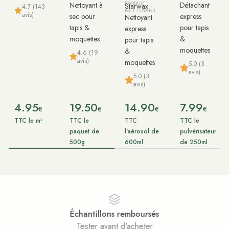
Nettoyant à
PRODUIT
Détachant
Starwax -
4.7 (143
NETTOYANT
avis)
sec pour
express
Nettoyant
tapis &
pour tapis
express
moquettes
&
pour tapis
moquettes
&
4.6 (19
avis)
moquettes
5.0 (3
avis)
5.0 (3
avis)
4.95
19.50
14.90
7.99
€
€
€
€
TTC le m²
TTC le
TTC
TTC le
paquet de
l'aérosol de
pulvérisateur
500g
600ml
de 250ml
Paiement sécurisé
Achats 100% sécurisés