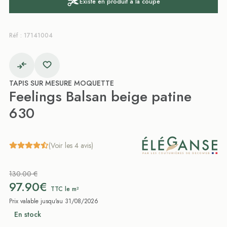
Existe en produit à la coupe
Réf : 17141004
TAPIS SUR MESURE MOQUETTE
Feelings Balsan beige patine
630
(Voir les 4 avis)
130.00 €
97.90€
TTC le m²
Prix valable jusqu'au 31/08/2026
En stock