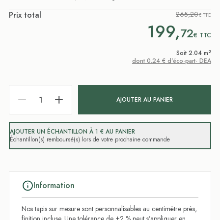
Prix total
265,20
€ TTC
199,
72
€
TTC
2
Soit 2.04 m
dont 0.24 € d'éco-part- DEA
AJOUTER AU PANIER
AJOUTER UN ÉCHANTILLON À 1 € AU PANIER
Échantillon(s) remboursé(s) lors de votre prochaine commande
Information
Nos tapis sur mesure sont personnalisables au centimètre près,
finition incluse. Une tolérance de ±2 % peut s’appliquer en