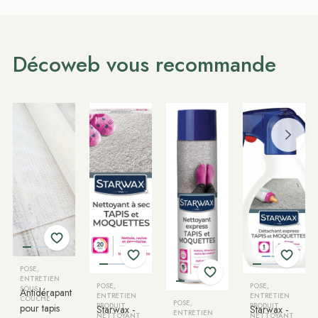
Décoweb vous recommande
POSE,
ENTRETIEN
POSE,
POSE,
SOUS
Antidérapant
ENTRETIEN
ENTRETIEN
COUCHE
POSE,
pour tapis
PRODUIT
PRODUIT
Starwax -
Starwax -
ENTRETIEN
NETTOYANT
NETTOYANT