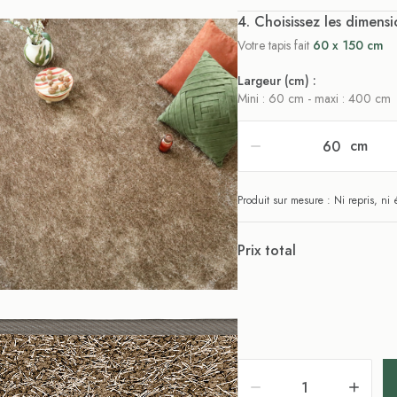
. Choisissez les dimensi
Votre tapis fait
60 x 150 cm
Largeur (cm) :
Mini : 60 cm - maxi : 400 cm
cm
Produit sur mesure : Ni repris, n
Prix total