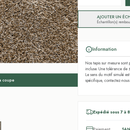
AJOUTER UN ÉCH
Échantillon(s) rembo
Information
Nos tapis sur mesure sont p
incluse. Une tolérance de 
Le sens du motif simulé es
la coupe
spécifique, contactez-nou
Expédié sous 7 à 8
3
x
Paiement
SAN