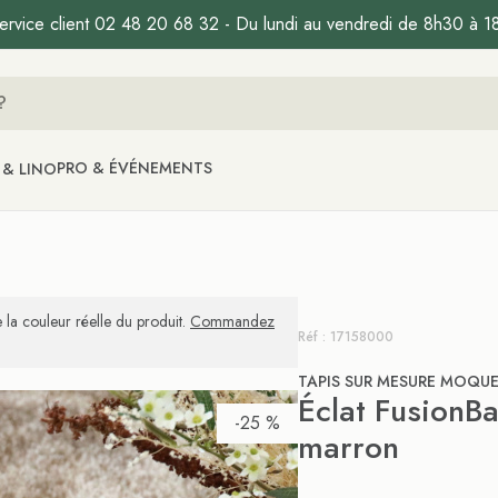
ervice client 02 48 20 68 32 - Du lundi au vendredi de 8h30 à 1
PRO & ÉVÉNEMENTS
 & LINO
 la couleur réelle du produit.
Commandez
Réf : 17158000
TAPIS SUR MESURE MOQU
Éclat FusionB
-25 %
marron