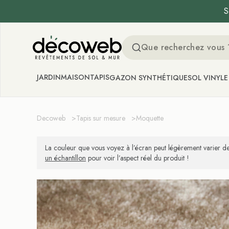
S
Decoweb
JARDIN
MAISON
TAPIS
GAZON SYNTHÉTIQUE
SOL VINYLE
Decoweb
>
Tapis sur mesure
>
Moquette
La couleur que vous voyez à l’écran peut légèrement varier de
un échantillon
pour voir l’aspect réel du produit !