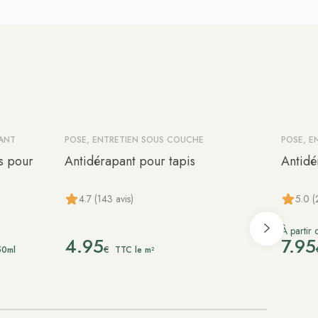
YANT
POSE, ENTRETIEN SOUS COUCHE
POSE, E
s pour
Antidérapant pour tapis
Antidé
4.7 (143 avis)
5.0 (
À partir 
4.95
7.95
€
50ml
TTC le m²