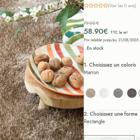
(Voir les 0 avis)
79.00 €
58.90€
TTC le m²
Prix valable jusqu'au 31/08/2026
En stock
. Choisissez un coloris
Marron
. Choisissez une forme
Rectangle