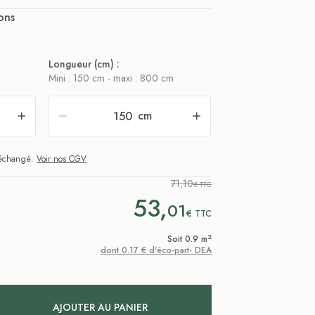
ons
Longueur (cm) :
Mini : 150 cm - maxi : 800 cm
cm
i échangé.
Voir nos CGV
71,10
€ TTC
53,
01
€
TTC
2
Soit 0.9 m
dont 0.17 € d'éco-part- DEA
AJOUTER AU PANIER