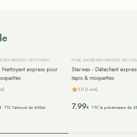
de
RETIEN PRODUIT NETTOYANT
POSE, ENTRETIEN PRODUIT NETTO
- Nettoyant express pour
Starwax - Détachant expres
moquettes
tapis & moquettes
is)
5.0 (3 avis)
7.99
€
€
TTC l'aérosol de 600ml
TTC le pulvérisateur de 2