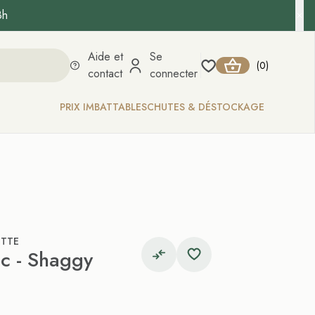
8h
Aide et
Se
0
(
)
contact
connecter
PRIX IMBATTABLES
CHUTES & DÉSTOCKAGE
ETTE
ac - Shaggy