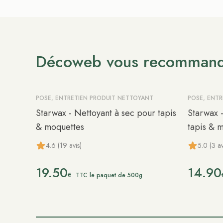
Décoweb vous recomman
POSE, ENTRETIEN PRODUIT NETTOYANT
POSE, ENT
Starwax - Nettoyant à sec pour tapis
Starwax 
& moquettes
tapis & 
4.6 (19 avis)
5.0 (3 av
19.50
14.90
€
TTC le paquet de 500g