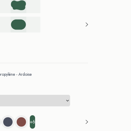
opylène - Ardoise
+6