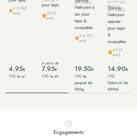
pour tapis
Starwax -
COUCHE
ENTRETIEN
NETTOYANT
pour tapis
Nettoyant à
PRODUIT
Starwax -
4.7 (143
NETTOYANT
avis)
5.0 (2
sec pour
Nettoyant
avis)
tapis &
express
moquettes
pour tapis
&
4.6 (19
avis)
moquettes
5.0 (3
avis)
À partir de
4.95
7.95
19.50
14.90
€
€
€
€
TTC le m²
TTC le m²
TTC le
TTC
paquet de
l'aérosol de
500g
600ml
Engagements