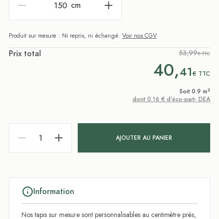
cm
Produit sur mesure : Ni repris, ni échangé.
Voir nos CGV
Prix total
53,99
€ TTC
40,
41
€
TTC
2
Soit 0.9 m
dont 0.16 € d'éco-part- DEA
AJOUTER AU PANIER
Information
Nos tapis sur mesure sont personnalisables au centimètre près,