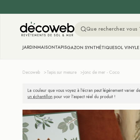
Decoweb
JARDIN
MAISON
TAPIS
GAZON SYNTHÉTIQUE
SOL VINYLE
Decoweb
>
Tapis sur mesure
>
Jonc de mer - Coco
La couleur que vous voyez à l’écran peut légèrement varier de
un échantillon
pour voir l’aspect réel du produit !