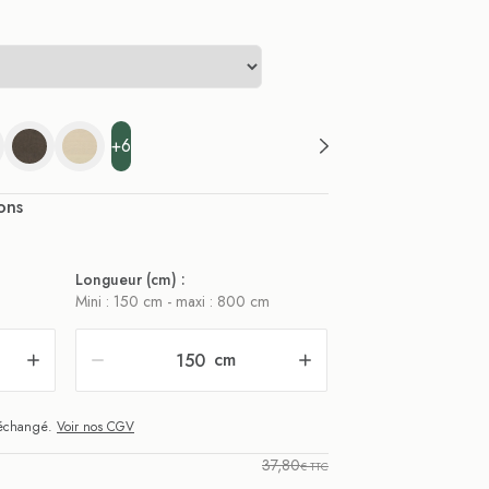
+6
ons
Longueur (cm) :
Mini : 150 cm - maxi : 800 cm
cm
i échangé.
Voir nos CGV
37,80
€ TTC