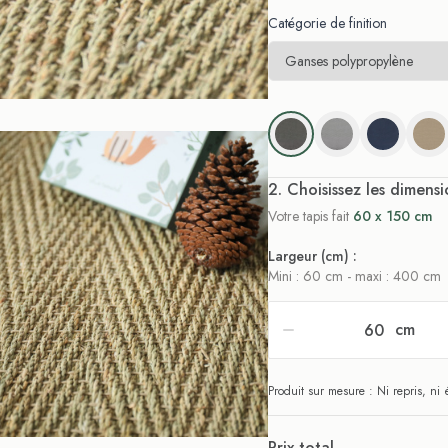
Catégorie de finition
. Choisissez les dimensi
Votre tapis fait
60 x 150 cm
Largeur (cm) :
Mini : 60 cm - maxi : 400 cm
cm
Produit sur mesure : Ni repris, n
Prix total