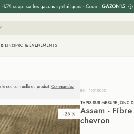
-15% supp. sur les gazons synthétiques - Code :
GAZON15
PRO & ÉVÉNEMENTS
 & LINO
 la couleur réelle du produit.
Commandez
Réf : 15018000
TAPIS SUR MESURE JONC 
Assam - Fibre 
-25 %
chevron