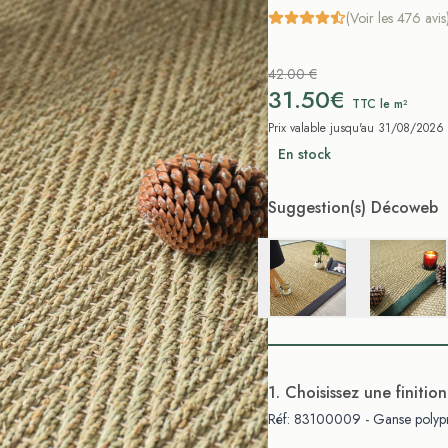
(Voir les 476 avis
42.00 €
31.50€
TTC le m²
Prix valable jusqu'au 31/08/2026
En stock
Suggestion(s) Décoweb
. Choisissez une finition
Réf: 83100009 - Ganse polypr