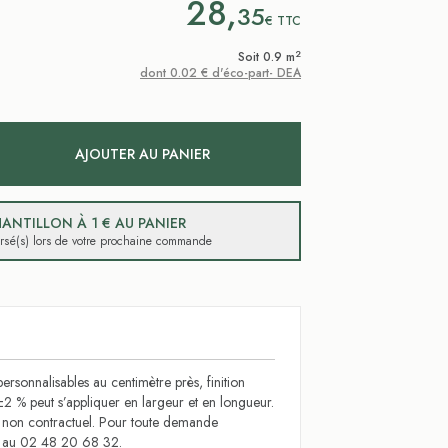
28,
35
€
TTC
2
Soit 0.9 m
dont 0.02 € d'éco-part- DEA
AJOUTER AU PANIER
ANTILLON À 1 € AU PANIER
ursé(s) lors de votre prochaine commande
ersonnalisables au centimètre près, finition
±2 % peut s’appliquer en largeur et en longueur.
t non contractuel. Pour toute demande
s au 02 48 20 68 32.