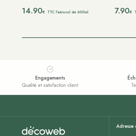
14.90
7.90
€
€
TTC l'aérosol de 600ml
Engagements
Éch
Qualité et satisfaction client
Te
Adresse 