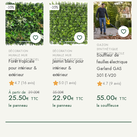
-35%
-35%
GAZON
SYNTHÉTIQUE
DÉCORATION
DÉCORATION
ENTRETIEN FACILE
Souffleur de
MURALE MUR
MURALE MUR
VÉGÉTAL ARTIFICIEL
VÉGÉTAL ARTIFICIEL
Forêt tropicale
Jasmin blanc pour
feuilles électrique
pour intérieur &
intérieur &
Garland GAS
extérieur
extérieur
301 E-V20
4.7 (16 avis)
5.0 (1 avis)
4.7 (9 avis)
À partir de
39.00€
35.00€
25.50
22.90
55.00
€
€
€
TTC
TTC
TTC
le panneau
le panneau
la souffleuse