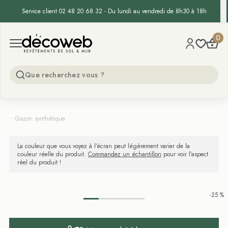
Service client 02 48 20 68 32 - Du lundi au vendredi de 8h30 à 18h
Decoweb
0
Open menu
...
Gazon synthétique
La couleur que vous voyez à l’écran peut légèrement varier de la
couleur réelle du produit.
Commandez un échantillon
pour voir l’aspect
réel du produit !
-25 %