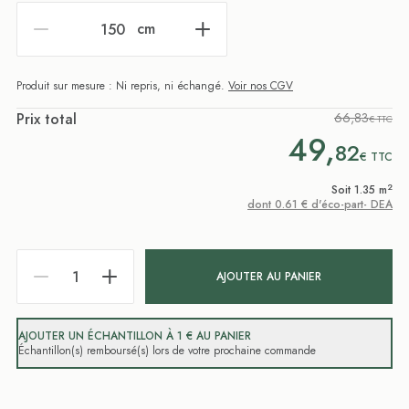
cm
Produit sur mesure : Ni repris, ni échangé.
Voir nos CGV
Prix total
66,83
€ TTC
49,
82
€
TTC
2
Soit 1.35 m
dont 0.61 € d'éco-part- DEA
AJOUTER AU PANIER
AJOUTER UN ÉCHANTILLON À 1 € AU PANIER
Échantillon(s) remboursé(s) lors de votre prochaine commande