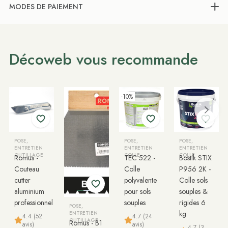
MODES DE PAIEMENT
Décoweb vous recommande
-10%
POSE,
POSE,
POSE,
ENTRETIEN
ENTRETIEN
ENTRETIEN
OUTILLAGE
COLLE
COLLE
Romus -
TEC 522 -
Bostik STIX
Couteau
Colle
P956 2K -
cutter
polyvalente
Colle sols
aluminium
pour sols
souples &
professionnel
souples
rigides 6
POSE,
kg
ENTRETIEN
4.4 (52
4.7 (24
OUTILLAGE
Romus - B1
avis)
avis)
4.7 (3