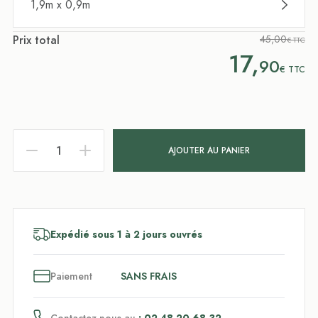
1,9m x 0,9m
Prix total
45,00
€ TTC
17,
90
€
TTC
AJOUTER AU PANIER
Expédié sous 1 à 2 jours ouvrés
3
x
Paiement
SANS FRAIS