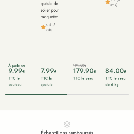
spatule de
avis)
solier pour
moquettes
4.4 (5
avis)
À partir de
199.00€
9.99
7.99
179.90
84.00
€
€
€
€
TTC le
TTC la
TTC le seau
TTC le seau
couteau
spatule
de 6 kg
Échantillons remboursés