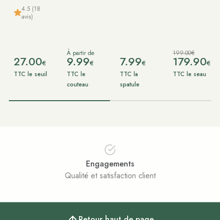
4.5 (18
avis)
À partir de
199.00€
27.00
9.99
7.99
179.90
€
€
€
€
TTC le seuil
TTC le
TTC la
TTC le seau
couteau
spatule
Engagements
Qualité et satisfaction client
Retour haut de page