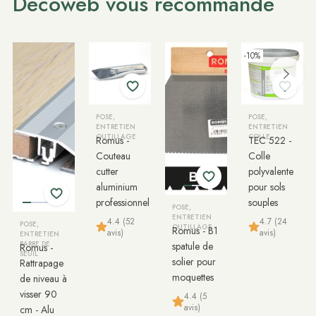
Décoweb vous recommande
-10%
POSE,
POSE,
ENTRETIEN
ENTRETIEN
OUTILLAGE
COLLE
Romus -
TEC 522 -
Couteau
Colle
cutter
polyvalente
aluminium
pour sols
professionnel
souples
POSE,
ENTRETIEN
4.4 (52
4.7 (24
POSE,
OUTILLAGE
Romus - B1
avis)
avis)
ENTRETIEN
BARRE DE
spatule de
Romus -
SEUIL
solier pour
Rattrapage
moquettes
de niveau à
visser 90
4.4 (5
avis)
cm - Alu